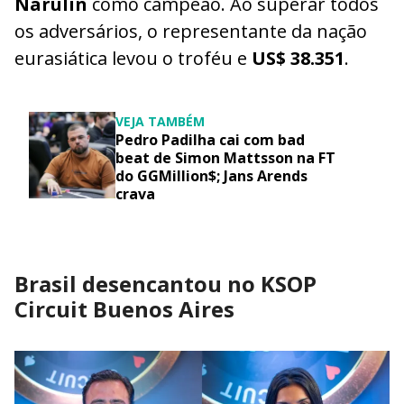
Narulin
como campeão. Ao superar todos
os adversários, o representante da nação
eurasiática levou o troféu e
US$ 38.351
.
VEJA TAMBÉM
Pedro Padilha cai com bad
beat de Simon Mattsson na FT
do GGMillion$; Jans Arends
crava
Brasil desencantou no KSOP
Circuit Buenos Aires