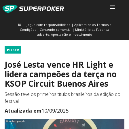
18+ | Jogue com responsabilidade | Aplicam-se os Termos e
Condições | Conteúdo comercial | Ministério da Fazenda
adverte: Aposta não é investimento
POKER
José Lesta vence HR Light e
lidera campeões da terça no
KSOP Circuit Buenos Aires
Sessão teve os primeiros títulos brasileiros da edição do
festival
Atualizada em
10/09/2025