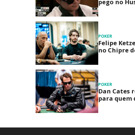
pego no Hus
POKER
Felipe Ketz
no Chipre d
POKER
Dan Cates r
para quem 