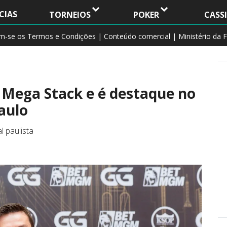
CIAS
TORNEIOS
POKER
CASS
am-se os Termos e Condições | Conteúdo comercial | Ministério da F
 Mega Stack e é destaque no
aulo
 paulista