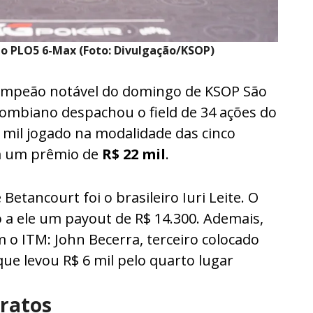
o PLO5 6-Max (Foto: Divulgação/KSOP)
campeão notável do domingo de KSOP São
lombiano despachou o field de 34 ações do
 mil jogado na modalidade das cinco
 em um prêmio de
R$ 22 mil
.
etancourt foi o brasileiro Iuri Leite. O
a ele um payout de R$ 14.300. Ademais,
 o ITM: John Becerra, terceiro colocado
que levou R$ 6 mil pelo quarto lugar
aratos