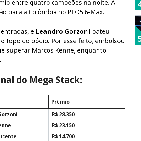
êmio entre quatro campeões na noite. A
eão para a Colômbia no PLO5 6-Max.
 entradas, e
Leandro Gorzoni
bateu
 o topo do pódio. Por esse feito, embolsou
que superar Marcos Kenne, enquanto
.
final do Mega Stack:
Prêmio
Gorzoni
R$ 28.350
enne
R$ 23.150
Lucente
R$ 14.700