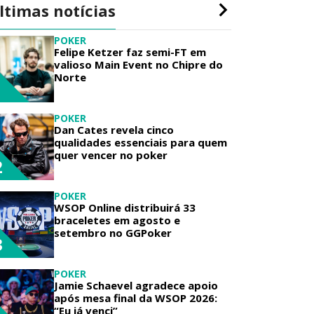
ltimas notícias
POKER
Felipe Ketzer faz semi-FT em
valioso Main Event no Chipre do
Norte
1
POKER
Dan Cates revela cinco
qualidades essenciais para quem
quer vencer no poker
2
POKER
WSOP Online distribuirá 33
braceletes em agosto e
setembro no GGPoker
3
POKER
Jamie Schaevel agradece apoio
após mesa final da WSOP 2026:
“Eu já venci”