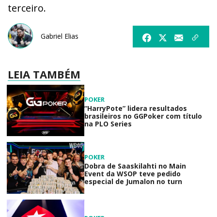
terceiro.
Gabriel Elias
LEIA TAMBÉM
POKER
“HarryPote” lidera resultados
brasileiros no GGPoker com título
na PLO Series
POKER
Dobra de Saaskilahti no Main
Event da WSOP teve pedido
especial de Jumalon no turn