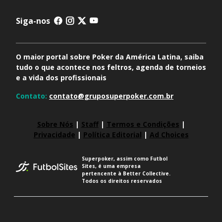
Siga-nos
O maior portal sobre Poker da América Latina, saiba
tudo o que acontece nos feltros, agenda de torneios
e a vida dos profissionais
Contato:
contato@gruposuperpoker.com.br
Sobre Nós
|
Staff
|
Termos e Condições
|
Privacidade
|
Política Editorial
|
Ad Choices
Superpoker, assim como Futbol
Sites, é uma empresa
pertencente à Better Collective.
Todos os direitos reservados