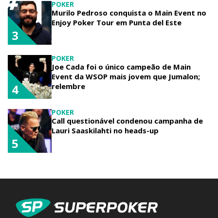
POKER
Murilo Pedroso conquista o Main Event no
Enjoy Poker Tour em Punta del Este
3
POKER
Joe Cada foi o único campeão de Main
Event da WSOP mais jovem que Jumalon;
relembre
4
POKER
Call questionável condenou campanha de
Lauri Saaskilahti no heads-up
5