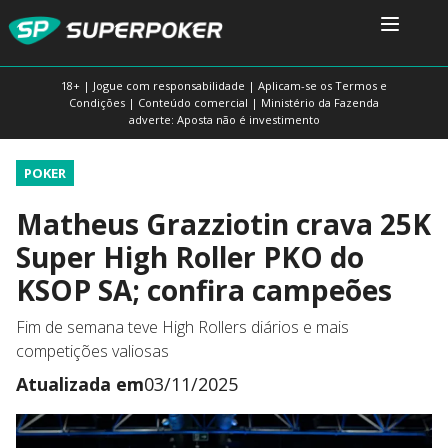
18+ | Jogue com responsabilidade | Aplicam-se os Termos e
Condições | Conteúdo comercial | Ministério da Fazenda
adverte: Aposta não é investimento
POKER
Matheus Grazziotin crava 25K
Super High Roller PKO do
KSOP SA; confira campeões
Fim de semana teve High Rollers diários e mais
competições valiosas
Atualizada em
03/11/2025