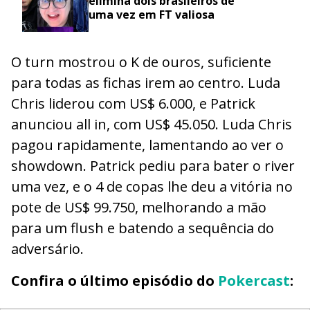
elimina dois brasileiros de
uma vez em FT valiosa
O turn mostrou o K de ouros, suficiente
para todas as fichas irem ao centro. Luda
Chris liderou com US$ 6.000, e Patrick
anunciou all in, com US$ 45.050. Luda Chris
pagou rapidamente, lamentando ao ver o
showdown. Patrick pediu para bater o river
uma vez, e o 4 de copas lhe deu a vitória no
pote de US$ 99.750, melhorando a mão
para um flush e batendo a sequência do
adversário.
Confira o último episódio do
Pokercast
: