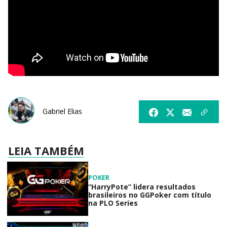
Gabriel Elias
LEIA TAMBÉM
POKER
“HarryPote” lidera resultados
brasileiros no GGPoker com título
na PLO Series