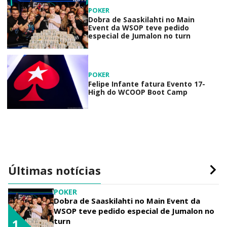
POKER
Dobra de Saaskilahti no Main
Event da WSOP teve pedido
especial de Jumalon no turn
POKER
Felipe Infante fatura Evento 17-
High do WCOOP Boot Camp
Últimas notícias
POKER
Dobra de Saaskilahti no Main Event da
WSOP teve pedido especial de Jumalon no
turn
1