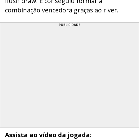
flush draw. E conseguiu formar a
combinação vencedora graças ao river.
PUBLICIDADE
Assista ao vídeo da jogada: