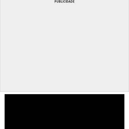
PUBLICIDADE