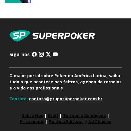
Siga-nos
O maior portal sobre Poker da América Latina, saiba
tudo o que acontece nos feltros, agenda de torneios
e a vida dos profissionais
Contato:
contato@gruposuperpoker.com.br
Sobre Nós
|
Staff
|
Termos e Condições
|
Privacidade
|
Política Editorial
|
Ad Choices