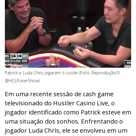
Patrick e Luda Chris jogaram o cooler (Foto: Reprodução/X
@HCLPokerShow)
Em uma recente sessão de cash game
televisionado do Hustler Casino Live, o
jogador identificado como Patrick esteve em
uma situação dos sonhos. Enfrentando o
jogador Luda Chris, ele se envolveu em um