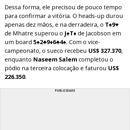
Dessa forma, ele precisou de pouco tempo
para confirmar a vitória. O heads-up durou
apenas dez mãos, e na derradeira, o
T♠9♥
de Mhatre superou o
J♠T♦
de Jacobson em
um board
5♠2♣9♦6♣4♠
. Com o vice-
campeonato, o sueco recebeu
US$ 327.370
,
enquanto
Naseem Salem
completou o
pódio na terceira colocação e faturou
US$
226.350
.
PUBLICIDADE