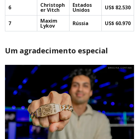
Christoph
Estados
6
US$ 82.530
er Vitch
Unidos
Maxim
7
Rússia
US$ 60.970
Lykov
Um agradecimento especial