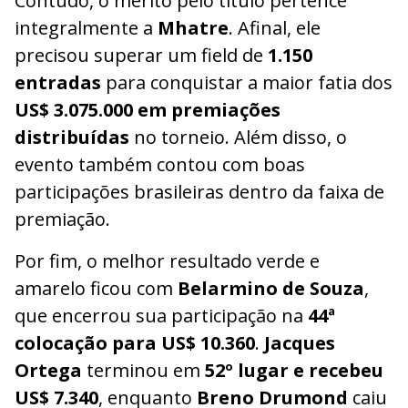
Contudo, o mérito pelo título pertence
integralmente a
Mhatre
. Afinal, ele
precisou superar um field de
1.150
entradas
para conquistar a maior fatia dos
US$ 3.075.000 em premiações
distribuídas
no torneio. Além disso, o
evento também contou com boas
participações brasileiras dentro da faixa de
premiação.
Por fim, o melhor resultado verde e
amarelo ficou com
Belarmino de Souza
,
que encerrou sua participação na
44ª
colocação para US$ 10.360
.
Jacques
Ortega
terminou em
52º lugar e recebeu
US$ 7.340
, enquanto
Breno Drumond
caiu