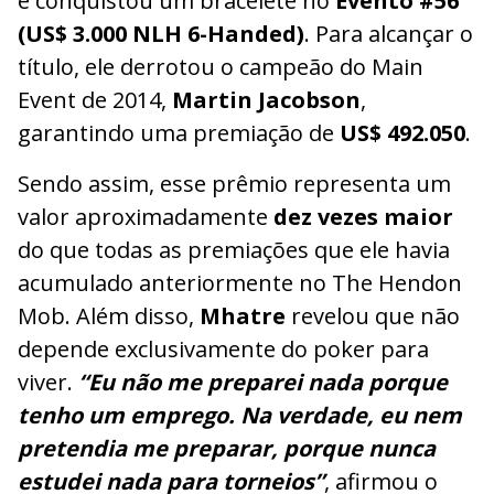
e conquistou um bracelete no
Evento #56
(US$ 3.000 NLH 6-Handed)
. Para alcançar o
título, ele derrotou o campeão do Main
Event de 2014,
Martin Jacobson
,
garantindo uma premiação de
US$ 492.050
.
Sendo assim, esse prêmio representa um
valor aproximadamente
dez vezes maior
do que todas as premiações que ele havia
acumulado anteriormente no The Hendon
Mob. Além disso,
Mhatre
revelou que não
depende exclusivamente do poker para
viver.
“Eu não me preparei nada porque
tenho um emprego. Na verdade, eu nem
pretendia me preparar, porque nunca
estudei nada para torneios”
, afirmou o