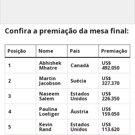
Confira a premiação da mesa final:
Posição
Nome
País
Premiação
Abhishek
US$
1
Canadá
Mhatre
492.050
Martin
US$
2
Suécia
Jacobson
327.370
Naseem
Estados
US$
3
Salem
Unidos
226.350
Paulina
US$
4
Áustria
Loeliger
159.050
Kevin
Estados
US$
5
Rand
Unidos
113.620