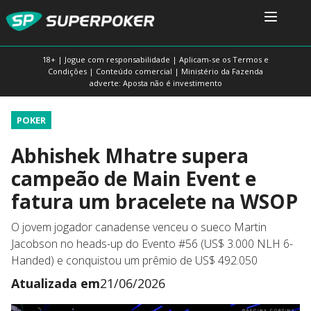
18+ | Jogue com responsabilidade | Aplicam-se os Termos e
Condições | Conteúdo comercial | Ministério da Fazenda
adverte: Aposta não é investimento
POKER
Abhishek Mhatre supera
campeão de Main Event e
fatura um bracelete na WSOP
O jovem jogador canadense venceu o sueco Martin
Jacobson no heads-up do Evento #56 (US$ 3.000 NLH 6-
Handed) e conquistou um prêmio de US$ 492.050
Atualizada em
21/06/2026