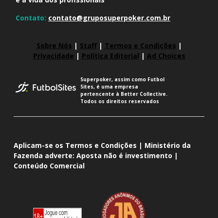
Contato:
contato@gruposuperpoker.com.br
Sobre Nós
|
Staff
|
Termos e Condições
|
Privacidade
|
Política Editorial
|
Ad Choices
Superpoker, assim como Futbol
Sites, é uma empresa
pertencente à Better Collective.
Todos os direitos reservados
Aplicam-se os Termos e Condições | Ministério da
Fazenda adverte: Aposta não é investimento |
Conteúdo Comercial