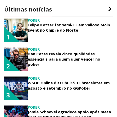
Últimas notícias
POKER
Felipe Ketzer faz semi-FT em valioso Main
Event no Chipre do Norte
1
POKER
Dan Cates revela cinco qualidades
essenciais para quem quer vencer no
poker
2
POKER
WSOP Online distribuirá 33 braceletes em
agosto e setembro no GGPoker
3
POKER
Jamie Schaevel agradece apoio após mesa
final da WSOP 2026: “Eu já venci”