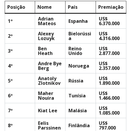
Posição
Nome
País
Premiação
Adrian
US$
1º
Espanha
Mateos
6.370.000
Alexey
Bielorússi
US$
2º
Lozuyk
a
4.316.000
Ben
Reino
US$
3º
Heath
Unido
2.877.000
Andre Bye
US$
4º
Noruega
Berg
2.357.000
Anatoly
US$
5º
Rússia
Zlotnikov
1.890.000
Maher
US$
6º
Tunísia
Nouira
1.466.000
US$
7º
Kiat Lee
Malásia
1.085.000
Eelis
US$
8º
Finlândia
Parssinen
797.000