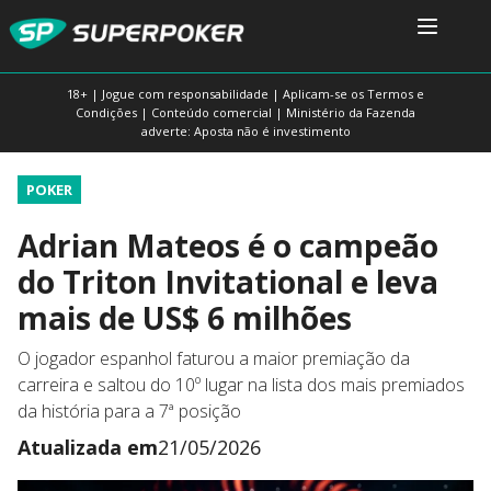
18+ | Jogue com responsabilidade | Aplicam-se os Termos e
Condições | Conteúdo comercial | Ministério da Fazenda
adverte: Aposta não é investimento
POKER
Adrian Mateos é o campeão
do Triton Invitational e leva
mais de US$ 6 milhões
O jogador espanhol faturou a maior premiação da
carreira e saltou do 10º lugar na lista dos mais premiados
da história para a 7ª posição
Atualizada em
21/05/2026