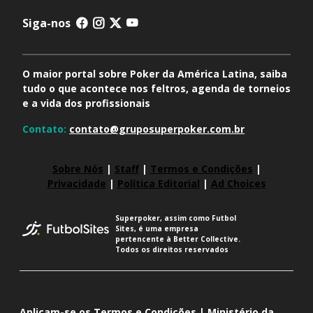
Siga-nos
O maior portal sobre Poker da América Latina, saiba
tudo o que acontece nos feltros, agenda de torneios
e a vida dos profissionais
Contato:
contato@gruposuperpoker.com.br
Sobre Nós
|
Staff
|
Termos e Condições
|
Privacidade
|
Política Editorial
|
Ad Choices
Superpoker, assim como Futbol
Sites, é uma empresa
pertencente à Better Collective.
Todos os direitos reservados
Aplicam-se os Termos e Condições | Ministério da