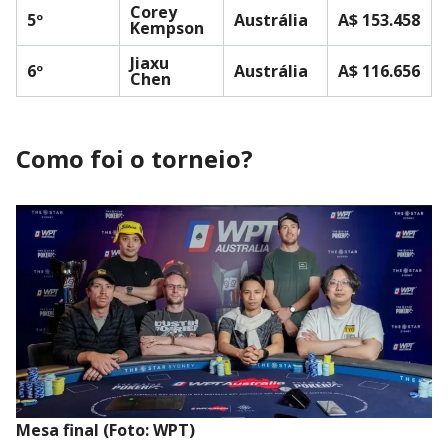
Corey
5º
Austrália
A$ 153.458
Kempson
Jiaxu
6º
Austrália
A$ 116.656
Chen
Como foi o torneio?
Mesa final (Foto: WPT)