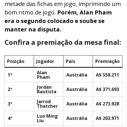
metade das fichas em jogo, imprimindo um
bom ritmo de jogo.
Porém, Alan Pham
era o segundo colocado e soube se
manter na disputa.
Confira a premiação da mesa final:
Posição
Jogador
País
Premiação
Alan
1º
Austrália
A$ 558.211
Pham
Jordan
2º
Austrália
A$ 371.693
Bautista
Jarrod
3º
Austrália
A$ 273.928
Thatcher
Luo Ming
4º
Austrália
A$ 203.971
Liu