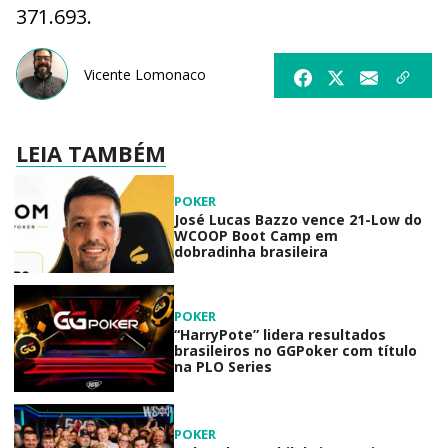
371.693.
Vicente Lomonaco
LEIA TAMBÉM
POKER
José Lucas Bazzo vence 21-Low do
WCOOP Boot Camp em
dobradinha brasileira
POKER
“HarryPote” lidera resultados
brasileiros no GGPoker com título
na PLO Series
POKER