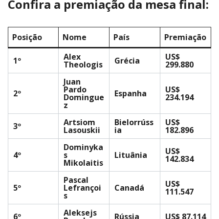
Confira a premiação da mesa final:
Posição
Nome
País
Premiação
Alex
US$
1º
Grécia
Theologis
299.880
Juan
Pardo
US$
2º
Espanha
Domingue
234.194
z
Artsiom
Bielorrúss
US$
3º
Lasouskii
ia
182.896
Dominyka
US$
4º
s
Lituânia
142.834
Mikolaitis
Pascal
US$
5º
Lefrançoi
Canadá
111.547
s
Aleksejs
6º
Rússia
US$ 87.114