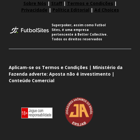
Sobre Nós
|
Staff
|
Termos e Condições
|
Privacidade
|
Política Editorial
|
Ad Choices
Superpoker, assim como Futbol
Sites, é uma empresa
pertencente à Better Collective.
Todos os direitos reservados
Aplicam-se os Termos e Condições | Ministério da
Fazenda adverte: Aposta não é investimento |
Conteúdo Comercial