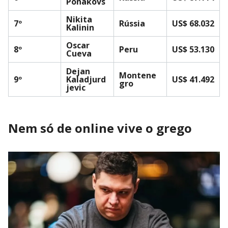
Ponakovs
Nikita
7º
Rússia
US$ 68.032
Kalinin
Oscar
8º
Peru
US$ 53.130
Cueva
Dejan
Montene
9º
Kaladjurd
US$ 41.492
gro
jevic
Nem só de online vive o grego