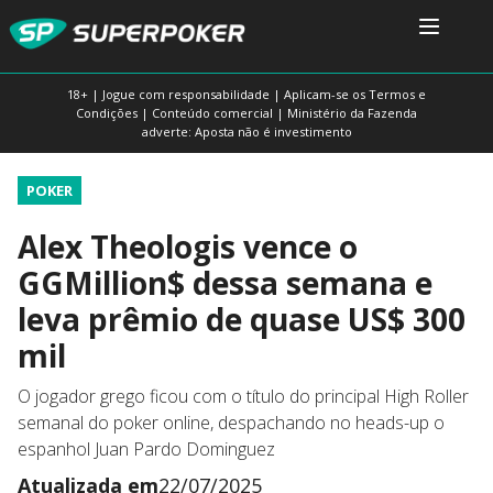
18+ | Jogue com responsabilidade | Aplicam-se os Termos e
Condições | Conteúdo comercial | Ministério da Fazenda
adverte: Aposta não é investimento
POKER
Alex Theologis vence o
GGMillion$ dessa semana e
leva prêmio de quase US$ 300
mil
O jogador grego ficou com o título do principal High Roller
semanal do poker online, despachando no heads-up o
espanhol Juan Pardo Dominguez
Atualizada em
22/07/2025