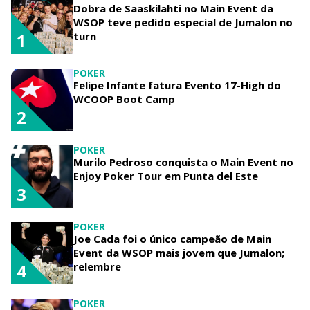
Dobra de Saaskilahti no Main Event da
WSOP teve pedido especial de Jumalon no
turn
1
POKER
Felipe Infante fatura Evento 17-High do
WCOOP Boot Camp
2
POKER
Murilo Pedroso conquista o Main Event no
Enjoy Poker Tour em Punta del Este
3
POKER
Joe Cada foi o único campeão de Main
Event da WSOP mais jovem que Jumalon;
relembre
4
POKER