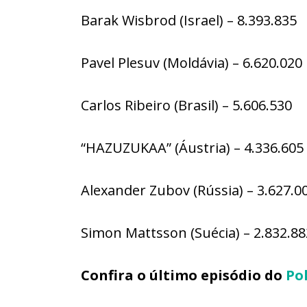
Barak Wisbrod (Israel) – 8.393.835
Pavel Plesuv (Moldávia) – 6.620.020
Carlos Ribeiro (Brasil) – 5.606.530
“HAZUZUKAA” (Áustria) – 4.336.605
Alexander Zubov (Rússia) – 3.627.0
Simon Mattsson (Suécia) – 2.832.88
Confira o último episódio do
Po