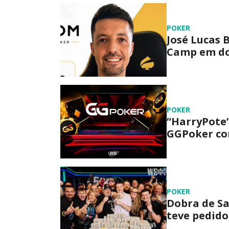
POKER
José Lucas
Camp em do
POKER
“HarryPote”
GGPoker com
POKER
Dobra de Sa
teve pedido