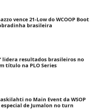
 Bazzo vence 21-Low do WCOOP Boot
bradinha brasileira
 lidera resultados brasileiros no
 título na PLO Series
askilahti no Main Event da WSOP
 especial de Jumalon no turn