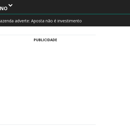
INO
azenda adverte: Aposta não é investimento
PUBLICIDADE