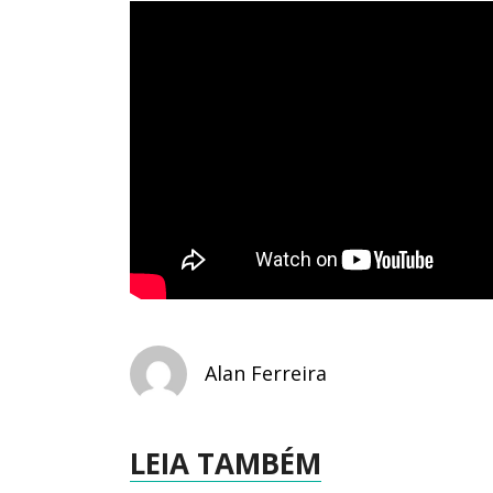
Alan Ferreira
LEIA TAMBÉM