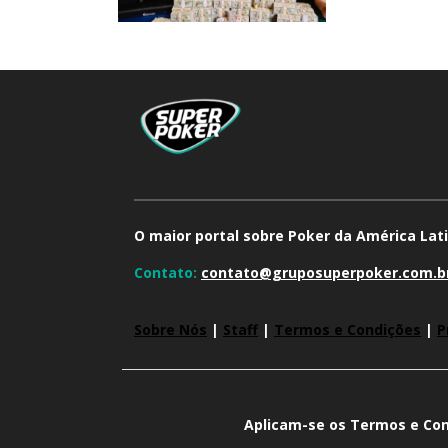
O maior portal sobre Poker da América Lati
Contato:
contato@gruposuperpoker.com.b
Sobre Nós
|
Staff
|
Termos e Condições
|
P
Aplicam-se os Termos e Con