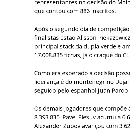
representantes na decisão do Mai
que contou com 886 inscritos.
Após o segundo dia de competição,
finalistas estão Alisson Piekazewic
principal stack da dupla verde e a
17.008.835 fichas, já o craque do 
Como era esperado a decisão poss
liderança é do montenegrino Dejan 
seguido pelo espanhol Juan Pardo 
Os demais jogadores que compõe a
8.393.835, Pavel Plesuv acumula 6.
Alexander Zubov avançou com 3.62