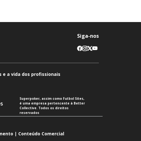
Siga-nos
 e a vida dos profissionais
Superpoker, assim como Futbol Sites,
é uma empresa pertencente à Better
Collective. Todos os direitos
reservados
imento | Conteúdo Comercial