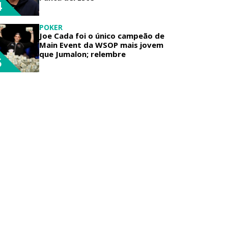
4
POKER
Joe Cada foi o único campeão de
Main Event da WSOP mais jovem
que Jumalon; relembre
5