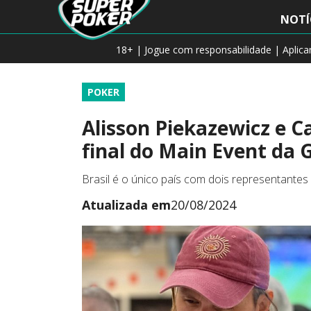
NOTÍ
18+ | Jogue com responsabilidade | Aplic
POKER
Alisson Piekazewicz e C
final do Main Event da
Brasil é o único país com dois representantes
Atualizada em
20/08/2024