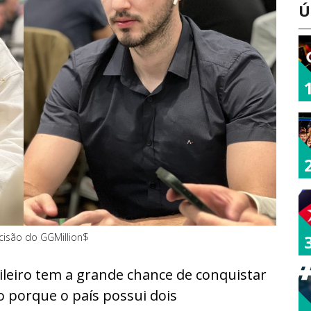
Ú
ecisão do GGMillion$
sileiro tem a grande chance de conquistar
so porque o país possui dois