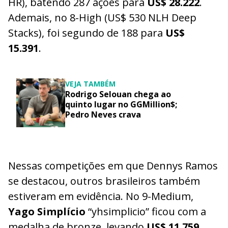
HR), batendo 287 ações para
US$ 28.222
.
Ademais, no 8-High (US$ 530 NLH Deep
Stacks), foi segundo de 188 para
US$
15.391
.
VEJA TAMBÉM
Rodrigo Selouan chega ao
quinto lugar no GGMillion$;
Pedro Neves crava
Nessas competições em que Dennys Ramos
se destacou, outros brasileiros também
estiveram em evidência. No 9-Medium,
Yago Simplício
“yhsimplicio” ficou com a
medalha de bronze, levando
US$ 11.759