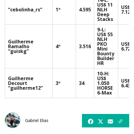
US$ 11
US$
“cebolinha_rs”
1º
4.595
NLH
7.127
Deep
Stacks
9-L:
US$ 55
NLH
Guilherme
PKO
US$
Ramalho
4º
3.516
Mini
6.722
“guiskg”
Bounty
Builder
HR
10-H:
Guilherme
US$
US$
Decourt
3º
34
1.050
6.437
“guilherme12”
HORSE
6-Max
Gabriel Elias