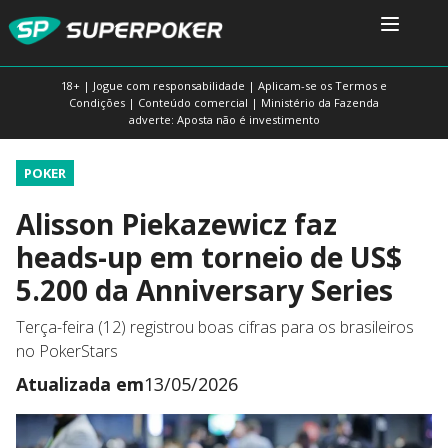
18+ | Jogue com responsabilidade | Aplicam-se os Termos e
Condições | Conteúdo comercial | Ministério da Fazenda
adverte: Aposta não é investimento
POKER
Alisson Piekazewicz faz
heads-up em torneio de US$
5.200 da Anniversary Series
Terça-feira (12) registrou boas cifras para os brasileiros
no PokerStars
Atualizada em
13/05/2026