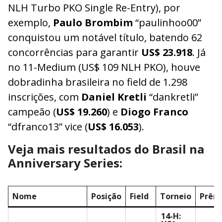
NLH Turbo PKO Single Re-Entry), por
exemplo,
Paulo Brombim
“paulinhoo00”
conquistou um notável título, batendo 62
concorrências para garantir
US$ 23.918
. Já
no 11-Medium (US$ 109 NLH PKO), houve
dobradinha brasileira no field de 1.298
inscrições, com
Daniel Kretli
“dankretli”
campeão (
US$ 19.260
) e
Diogo Franco
“dfranco13” vice (
US$ 16.053
).
Veja mais resultados do Brasil na
Anniversary Series:
Nome
Posição
Field
Torneio
Prêm
14-H: