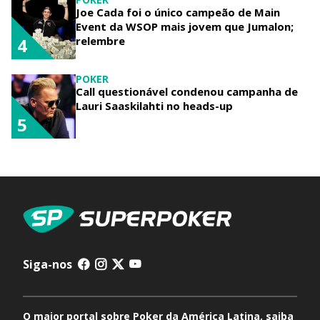
Joe Cada foi o único campeão de Main
Event da WSOP mais jovem que Jumalon;
relembre
4
POKER
Call questionável condenou campanha de
Lauri Saaskilahti no heads-up
5
Siga-nos
O maior portal sobre Poker da América Latina, saiba