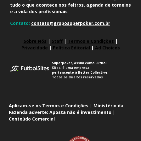
tudo o que acontece nos feltros, agenda de torneios
e a vida dos profissionais
Contato:
contato@gruposuperpoker.com.br
Sobre Nós
|
Staff
|
Termos e Condições
|
Privacidade
|
Política Editorial
|
Ad Choices
Superpoker, assim como Futbol
Sites, é uma empresa
pertencente à Better Collective.
Todos os direitos reservados
Aplicam-se os Termos e Condições | Ministério da
Fazenda adverte: Aposta não é investimento |
Conteúdo Comercial