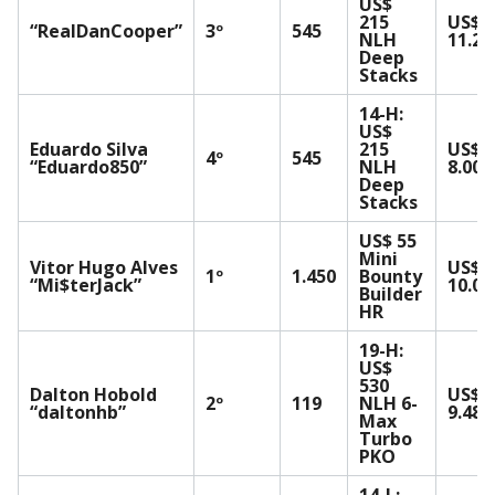
US$
215
US$
“RealDanCooper”
3º
545
NLH
11.22
Deep
Stacks
14-H:
US$
Eduardo Silva
215
US$
4º
545
“Eduardo850”
NLH
8.004
Deep
Stacks
US$ 55
Mini
Vitor Hugo Alves
US$
1º
1.450
Bounty
“Mi$terJack”
10.03
Builder
HR
19-H:
US$
530
Dalton Hobold
US$
2º
119
NLH 6-
“daltonhb”
9.487
Max
Turbo
PKO
14-L: