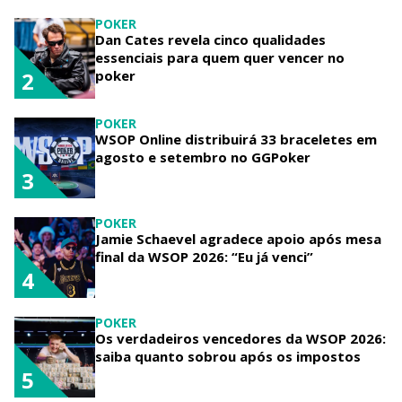
POKER
Dan Cates revela cinco qualidades
essenciais para quem quer vencer no
poker
2
POKER
WSOP Online distribuirá 33 braceletes em
agosto e setembro no GGPoker
3
POKER
Jamie Schaevel agradece apoio após mesa
final da WSOP 2026: “Eu já venci”
4
POKER
Os verdadeiros vencedores da WSOP 2026:
saiba quanto sobrou após os impostos
5