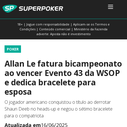
18+ | Jogue com responsabilidade | Aplicam-se os Termos e
Condições | Conteúdo comercial | Ministério da Fazenda
adverte: Aposta não é investimento
POKER
Allan Le fatura bicampeonato
ao vencer Evento 43 da WSOP
e dedica bracelete para
esposa
O jogador americano conquistou o título ao derrotar
Shaun Deeb no heads-up e negou o sétimo bracelete
para o compatriota
Atualizada em
16/06/2025