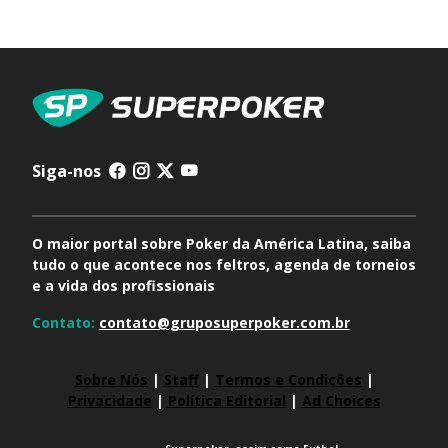
Siga-nos
O maior portal sobre Poker da América Latina, saiba
tudo o que acontece nos feltros, agenda de torneios
e a vida dos profissionais
Contato:
contato@gruposuperpoker.com.br
Sobre Nós
|
Staff
|
Termos e Condições
|
Privacidade
|
Política Editorial
|
Ad Choices