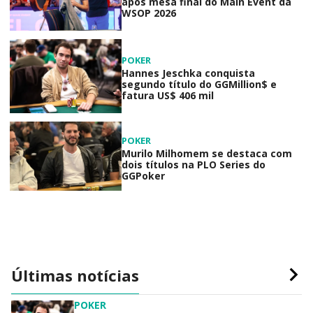
após mesa final do Main Event da
WSOP 2026
POKER
Hannes Jeschka conquista
segundo título do GGMillion$ e
fatura US$ 406 mil
POKER
Murilo Milhomem se destaca com
dois títulos na PLO Series do
GGPoker
Últimas notícias
POKER