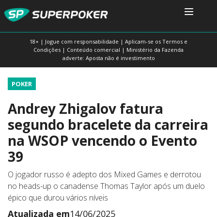
18+ | Jogue com responsabilidade | Aplicam-se os Termos e
Condições | Conteúdo comercial | Ministério da Fazenda
adverte: Aposta não é investimento
POKER
Andrey Zhigalov fatura
segundo bracelete da carreira
na WSOP vencendo o Evento
39
O jogador russo é adepto dos Mixed Games e derrotou
no heads-up o canadense Thomas Taylor após um duelo
épico que durou vários níveis
Atualizada em
14/06/2025