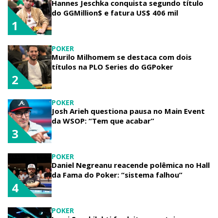
Hannes Jeschka conquista segundo título
do GGMillion$ e fatura US$ 406 mil
1
POKER
Murilo Milhomem se destaca com dois
títulos na PLO Series do GGPoker
2
POKER
Josh Arieh questiona pausa no Main Event
da WSOP: “Tem que acabar”
3
POKER
Daniel Negreanu reacende polêmica no Hall
da Fama do Poker: “sistema falhou”
4
POKER