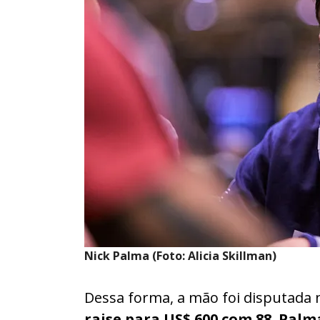
Nick Palma (Foto: Alicia Skillman)
Dessa forma, a mão foi disputada 
raise para US$ 600 com 88. Palm