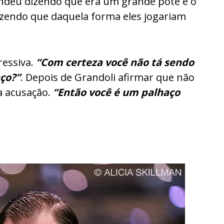
ndeu dizendo que era um grande pote e o
izendo que daquela forma eles jogariam
ressiva.
“Com certeza você não tá sendo
ço?”
. Depois de Grandoli afirmar que não
a acusação.
“Então você é um palhaço