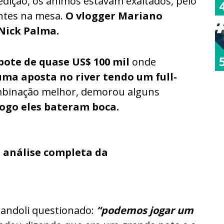
 edição, os ânimos estavam exaltados, pelo
ntes na mesa.
O vlogger Mariano
Nick Palma.
pote de quase US$ 100 mil
onde
uma aposta no river tendo um full-
binação melhor, demorou alguns
logo eles bateram boca.
 análise completa da
andoli questionado:
“podemos jogar um