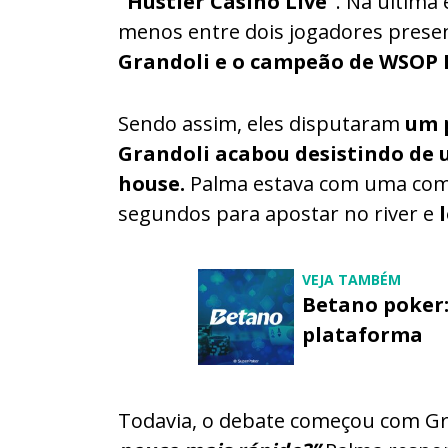
“Hustler Casino Live”
. Na última
menos entre dois jogadores prese
Grandoli e o campeão de WSOP 
Sendo assim, eles disputaram
um 
Grandoli acabou desistindo de 
house.
Palma estava com uma com
segundos para apostar no river e
VEJA TAMBÉM
Betano poker:
plataforma
Todavia, o debate começou com Gr