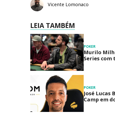
Vicente Lomonaco
LEIA TAMBÉM
POKER
Murilo Mil
Series com 
POKER
José Lucas
Camp em do