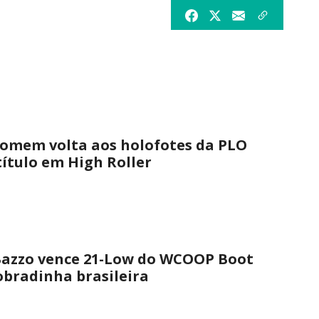
homem volta aos holofotes da PLO
título em High Roller
 Bazzo vence 21-Low do WCOOP Boot
bradinha brasileira