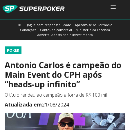
18+ | Jogue com responsabilidade | Aplicam-se os Termos e
Condições | Conteúdo comercial | Ministério da Fazenda
adverte: Aposta não é investimento
POKER
Antonio Carlos é campeão do
Main Event do CPH após
“heads-up infinito”
O título rendeu ao campeão a forra de R$ 100 mil
Atualizada em
21/08/2024