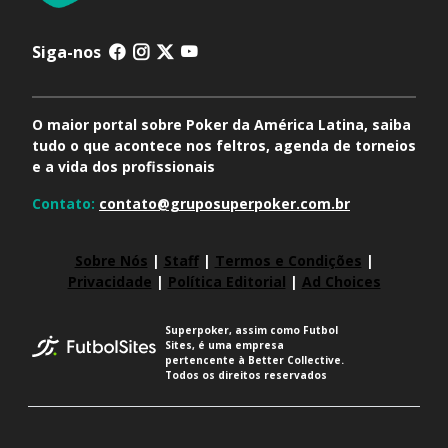
Siga-nos
O maior portal sobre Poker da América Latina, saiba
tudo o que acontece nos feltros, agenda de torneios
e a vida dos profissionais
Contato:
contato@gruposuperpoker.com.br
Sobre Nós
|
Staff
|
Termos e Condições
|
Privacidade
|
Política Editorial
|
Ad Choices
Superpoker, assim como Futbol
Sites, é uma empresa
pertencente à Better Collective.
Todos os direitos reservados