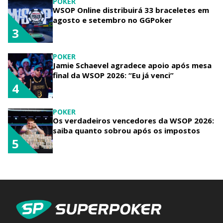
POKER
WSOP Online distribuirá 33 braceletes em
agosto e setembro no GGPoker
3
POKER
Jamie Schaevel agradece apoio após mesa
final da WSOP 2026: “Eu já venci”
4
POKER
Os verdadeiros vencedores da WSOP 2026:
saiba quanto sobrou após os impostos
5