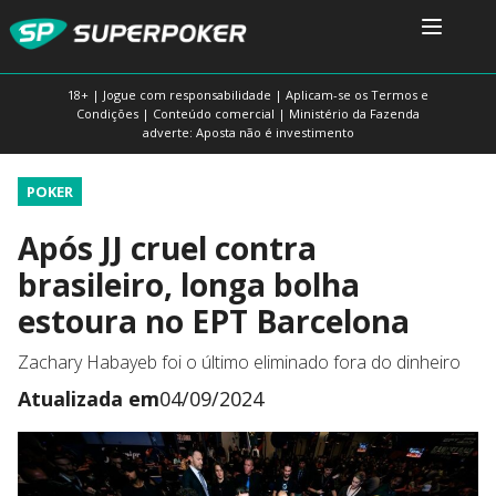
18+ | Jogue com responsabilidade | Aplicam-se os Termos e
Condições | Conteúdo comercial | Ministério da Fazenda
adverte: Aposta não é investimento
POKER
Após JJ cruel contra
brasileiro, longa bolha
estoura no EPT Barcelona
Zachary Habayeb foi o último eliminado fora do dinheiro
Atualizada em
04/09/2024