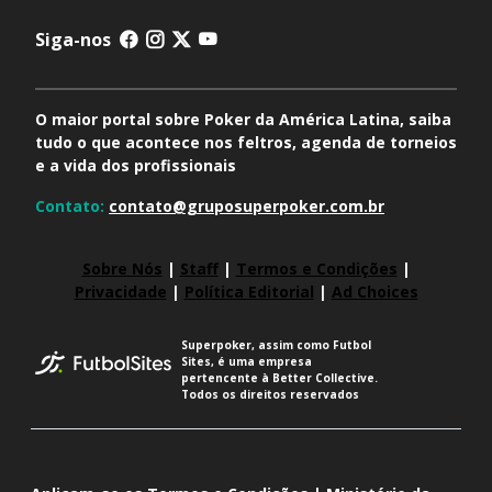
Siga-nos
O maior portal sobre Poker da América Latina, saiba
tudo o que acontece nos feltros, agenda de torneios
e a vida dos profissionais
Contato:
contato@gruposuperpoker.com.br
Sobre Nós
|
Staff
|
Termos e Condições
|
Privacidade
|
Política Editorial
|
Ad Choices
Superpoker, assim como Futbol
Sites, é uma empresa
pertencente à Better Collective.
Todos os direitos reservados