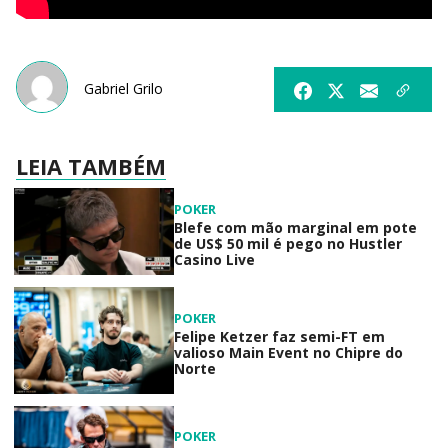
Gabriel Grilo
LEIA TAMBÉM
POKER
Blefe com mão marginal em pote
de US$ 50 mil é pego no Hustler
Casino Live
POKER
Felipe Ketzer faz semi-FT em
valioso Main Event no Chipre do
Norte
POKER