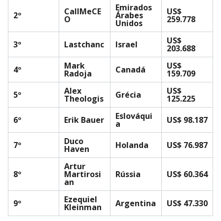
Emirados
CallMeCE
US$
2º
Árabes
O
259.778
Unidos
US$
3º
Lastchanc
Israel
203.688
Mark
US$
4º
Canadá
Radoja
159.709
Alex
US$
5º
Grécia
Theologis
125.225
Eslováqui
6º
Erik Bauer
US$ 98.187
a
Duco
7º
Holanda
US$ 76.987
Haven
Artur
8º
Martirosi
Rússia
US$ 60.364
an
Ezequiel
9º
Argentina
US$ 47.330
Kleinman