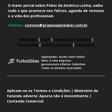
O maior portal sobre Poker da América Latina, saiba
tudo o que acontece nos feltros, agenda de torneios
e a vida dos profissionais
Contato:
contato@gruposuperpoker.com.br
Sobre Nós
|
Staff
|
Termos e Condições
|
Privacidade
|
Política Editorial
|
Ad Choices
Superpoker, assim como Futbol
Sites, é uma empresa
pertencente à Better Collective.
Todos os direitos reservados
Aplicam-se os Termos e Condições | Ministério da
Fazenda adverte: Aposta não é investimento |
Conteúdo Comercial