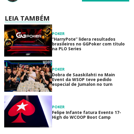
LEIA TAMBÉM
POKER
“HarryPote” lidera resultados
brasileiros no GGPoker com título
na PLO Series
POKER
Dobra de Saaskilahti no Main
Event da WSOP teve pedido
especial de Jumalon no turn
POKER
Felipe Infante fatura Evento 17-
High do WCOOP Boot Camp