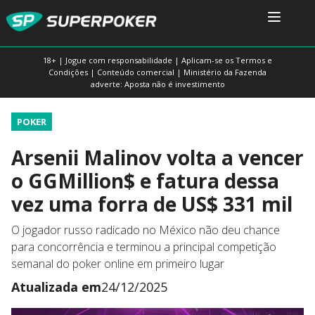
18+ | Jogue com responsabilidade | Aplicam-se os Termos e
Condições | Conteúdo comercial | Ministério da Fazenda
adverte: Aposta não é investimento
POKER
Arsenii Malinov volta a vencer
o GGMillion$ e fatura dessa
vez uma forra de US$ 331 mil
O jogador russo radicado no México não deu chance
para concorrência e terminou a principal competição
semanal do poker online em primeiro lugar
Atualizada em
24/12/2025