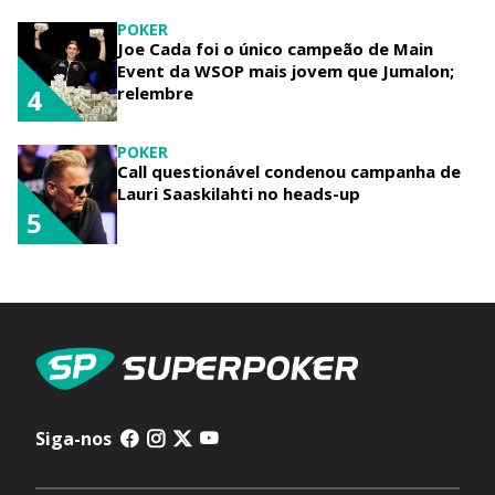
POKER
Joe Cada foi o único campeão de Main
Event da WSOP mais jovem que Jumalon;
relembre
4
POKER
Call questionável condenou campanha de
Lauri Saaskilahti no heads-up
5
Siga-nos