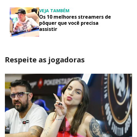
VEJA TAMBÉM
Os 10 melhores streamers de
pôquer que você precisa
assistir
Respeite as jogadoras