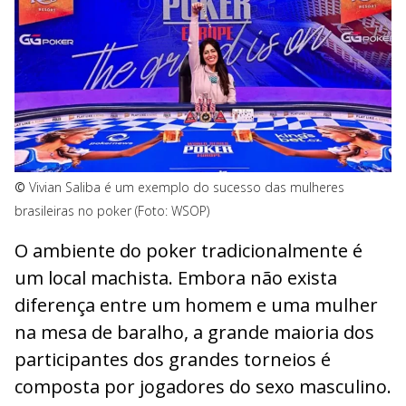
©
Vivian Saliba é um exemplo do sucesso das mulheres
brasileiras no poker (Foto: WSOP)
O ambiente do poker tradicionalmente é
um local machista. Embora não exista
diferença entre um homem e uma mulher
na mesa de baralho, a grande maioria dos
participantes dos grandes torneios é
composta por jogadores do sexo masculino.