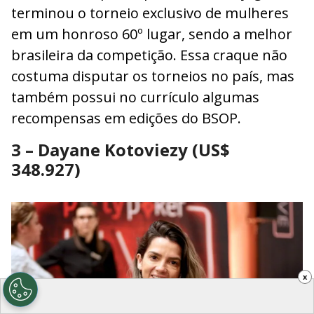
terminou o torneio exclusivo de mulheres
em um honroso 60º lugar, sendo a melhor
brasileira da competição. Essa craque não
costuma disputar os torneios no país, mas
também possui no currículo algumas
recompensas em edições do BSOP.
3 – Dayane Kotoviezy (US$
348.927)
x