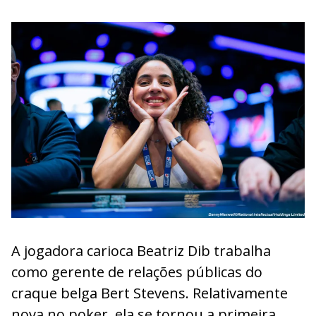
A jogadora carioca Beatriz Dib trabalha
como gerente de relações públicas do
craque belga Bert Stevens. Relativamente
nova no poker, ela se tornou a primeira