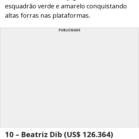
esquadrão verde e amarelo conquistando
altas forras nas plataformas.
PUBLICIDADE
10 – Beatriz Dib (US$ 126.364)