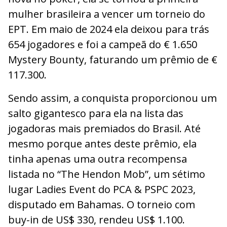
mulher brasileira a vencer um torneio do
EPT. Em maio de 2024 ela deixou para trás
654 jogadores e foi a campeã do € 1.650
Mystery Bounty, faturando um prêmio de €
117.300.
Sendo assim, a conquista proporcionou um
salto gigantesco para ela na lista das
jogadoras mais premiados do Brasil. Até
mesmo porque antes deste prêmio, ela
tinha apenas uma outra recompensa
listada no “The Hendon Mob”, um sétimo
lugar Ladies Event do PCA & PSPC 2023,
disputado em Bahamas. O torneio com
buy-in de US$ 330, rendeu US$ 1.100.