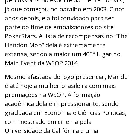
percussoras do esporte da mente no país,
já que começou no baralho em 2003. Cinco
anos depois, ela foi convidada para ser
parte do time de embaixadores do site
PokerStars. A lista de recompensas no “The
Hendon Mob” dela é extremamente
extensa, sendo a maior um 403º lugar no
Main Event da WSOP 2014.
Mesmo afastada do jogo presencial, Maridu
é até hoje a mulher brasileira com mais
premiações na WSOP. A formação
acadêmica dela é impressionante, sendo
graduada em Economia e Ciências Políticas,
com mestrado em cinema pela
Universidade da Califórnia e uma