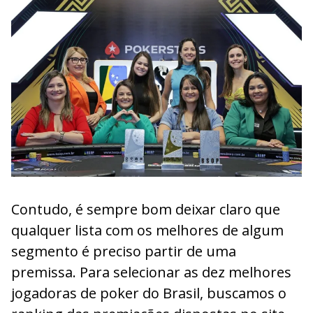
Contudo, é sempre bom deixar claro que
qualquer lista com os melhores de algum
segmento é preciso partir de uma
premissa. Para selecionar as dez melhores
jogadoras de poker do Brasil, buscamos o