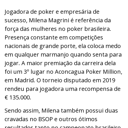
Jogadora de poker e empresária de
sucesso, Milena Magrini é referência da
força das mulheres no poker brasileira.
Presença constante em competições
nacionais de grande porte, ela coloca medo
em qualquer marmanjo quando senta para
jogar. A maior premiação da carreira dela
foi um 3º lugar no Aconcagua Poker Million,
em Madrid. O torneio disputado em 2019
rendeu para jogadora uma recompensa de
€ 135.000.
Sendo assim, Milena também possui duas
cravadas no BSOP e outros ótimos
resultados tanto no campeonato brasileiro,