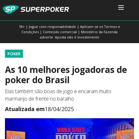
18+ | Jogue com responsabilidade | Aplicam-se os Termos e
Condições | Conteúdo comercial | Ministério da Fazenda
adverte: Aposta não é investimento
POKER
As 10 melhores jogadoras de
poker do Brasil
Elas também são boas de jogo e encaram muito
marmanjo de frente no baralho
Atualizada em
18/04/2025