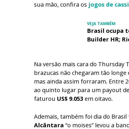
sua mão, confira os
jogos de cass
VEJA TAMBÉM
Brasil ocupa 
Builder HR; R
Na versão mais cara do Thursday 
brazucas não chegaram tão longe 
mas ainda assim forraram. Entre 2
ao quinto lugar para um payout d
faturou
US$ 9.053
em oitavo.
Ademais, também foi dia do Brasil 
Alcântara
“o moises” levou a band