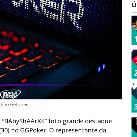
Ú
30) no GGPoker
s, “BAbyShAArKK” foi o grande destaque
a (30) no GGPoker. O representante da