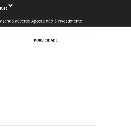
INO
azenda adverte: Aposta não é investimento
PUBLICIDADE