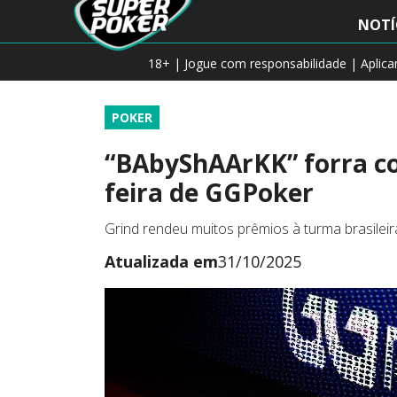
NOTÍ
18+ | Jogue com responsabilidade | Aplic
POKER
“BAbyShAArKK” forra co
feira de GGPoker
Grind rendeu muitos prêmios à turma brasileir
Atualizada em
31/10/2025