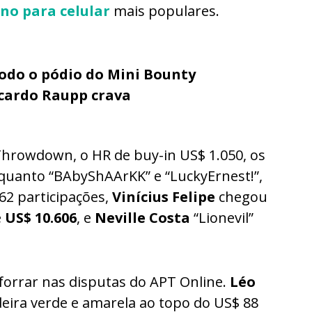
ino para celular
mais populares.
todo o pódio do Mini Bounty
icardo Raupp crava
Throwdown, o HR de buy-in US$ 1.050, os
quanto “BAbyShAArKK” e “LuckyErnest!”,
62 participações,
Vinícius Felipe
chegou
e
US$ 10.606
, e
Neville Costa
“Lionevil”
forrar nas disputas do APT Online.
Léo
eira verde e amarela ao topo do US$ 88