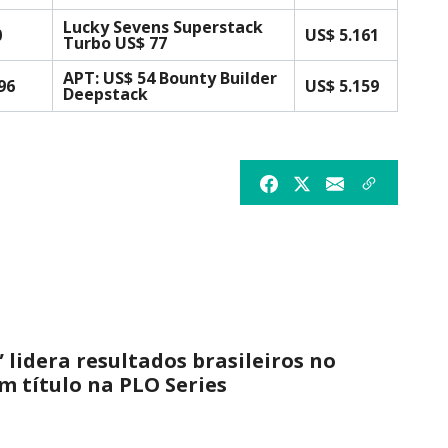
Lucky Sevens Superstack
0
US$ 5.161
Turbo US$ 77
APT: US$ 54 Bounty Builder
96
US$ 5.159
Deepstack
 lidera resultados brasileiros no
 título na PLO Series