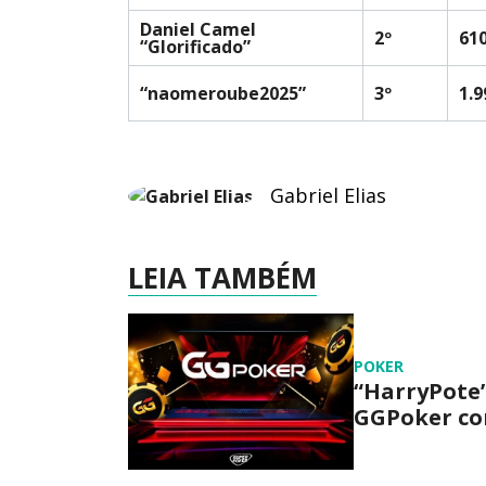
Daniel Camel
2º
61
“Glorificado”
“naomeroube2025”
3º
1.9
Gabriel Elias
LEIA TAMBÉM
POKER
“HarryPote”
GGPoker com