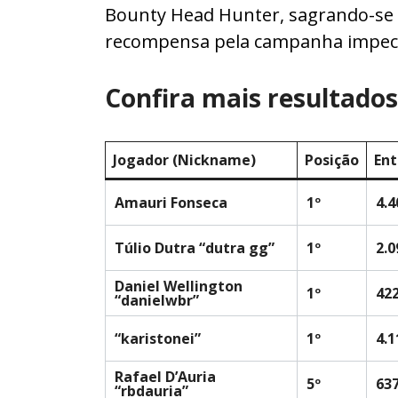
Bounty Head Hunter, sagrando-se o
recompensa pela campanha impecá
Confira mais resultados
Jogador (Nickname)
Posição
Ent
Amauri Fonseca
1º
4.4
Túlio Dutra “dutra gg”
1º
2.0
Daniel Wellington
1º
42
“danielwbr”
“karistonei”
1º
4.1
Rafael D’Auria
5º
63
“rbdauria”