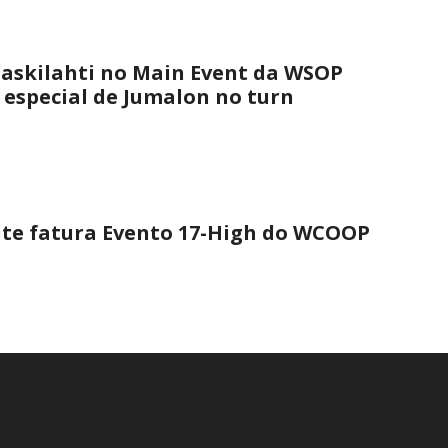
askilahti no Main Event da WSOP
 especial de Jumalon no turn
nte fatura Evento 17-High do WCOOP