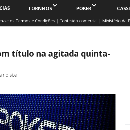
CIAS
TORNEIOS
POKER
CASS
am-se os Termos e Condições | Conteúdo comercial | Ministério da F
m título na agitada quinta-
a no site