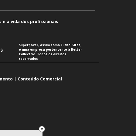
 e a vida dos profissionais
Superpoker, assim como Futbol Sites,
é uma empresa pertencente à Better
Collective. Todos os direitos
reservados
imento | Conteúdo Comercial
x