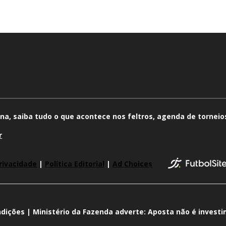
na, saiba tudo o que acontece nos feltros, agenda de torneios
r
rivacidade
|
Política Editorial
|
Ad Choices
dições | Ministério da Fazenda adverte: Aposta não é invest