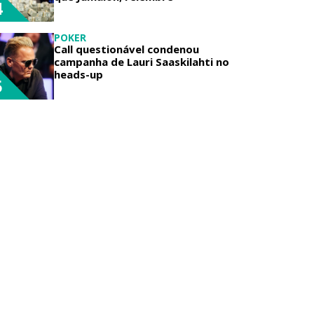
4
POKER
Call questionável condenou
campanha de Lauri Saaskilahti no
heads-up
5