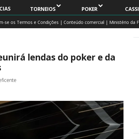
CIAS
TORNEIOS
POKER
CASS
am-se os Termos e Condições | Conteúdo comercial | Ministério da F
eunirá lendas do poker e da
s
eficente