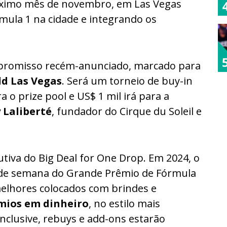
róximo mês de novembro, em Las Vegas
mula 1 na cidade e integrando os
promisso recém-anunciado, marcado para
ld Las Vegas
. Será um torneio de buy-in
ra o prize pool e US$ 1 mil irá para a
 Laliberté
, fundador do Cirque du Soleil e
tiva do Big Deal for One Drop. Em 2024, o
de semana do Grande Prêmio de Fórmula
elhores colocados com brindes e
ios em dinheiro
, no estilo mais
Inclusive, rebuys e add-ons estarão