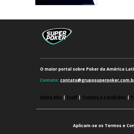
O maior portal sobre Poker da América Lati
Contato:
contato@gruposuperpoker.com.b
Sobre Nós
|
Staff
|
Termos e Condições
|
P
Aplicam-se os Termos e Con