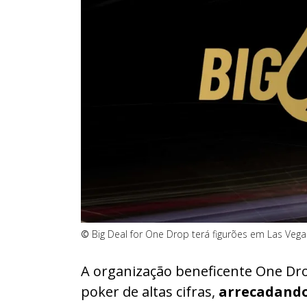
©
Big Deal for One Drop terá figurões em Las Vegas
A organização beneficente One Dr
poker de altas cifras,
arrecadando 