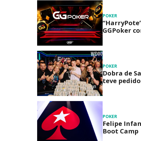
POKER
“HarryPote”
GGPoker com
POKER
Dobra de Sa
teve pedido
POKER
Felipe Infa
Boot Camp