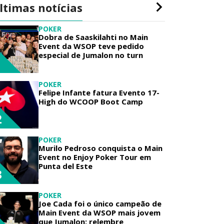
ltimas notícias
POKER
Dobra de Saaskilahti no Main
Event da WSOP teve pedido
especial de Jumalon no turn
1
POKER
Felipe Infante fatura Evento 17-
High do WCOOP Boot Camp
2
POKER
Murilo Pedroso conquista o Main
Event no Enjoy Poker Tour em
Punta del Este
3
POKER
Joe Cada foi o único campeão de
Main Event da WSOP mais jovem
que Jumalon; relembre