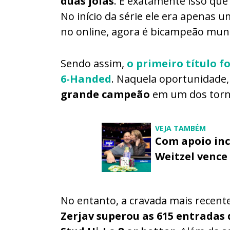
duas joias
. É exatamente isso qu
No início da série ele era apenas
no online, agora é bicampeão mund
Sendo assim,
o primeiro título f
6-Handed
. Naquela oportunidade,
grande campeão
em um dos torne
VEJA TAMBÉM
Com apoio inc
Weitzel vence 
No entanto, a cravada mais recent
Zerjav superou as 615 entradas 