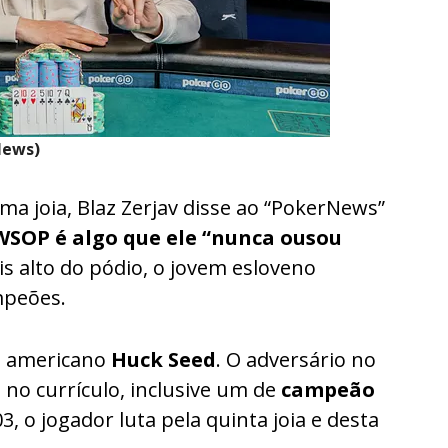
News)
a joia, Blaz Zerjav disse ao “PokerNews”
WSOP é algo que ele “nunca ousou
is alto do pódio, o jovem esloveno
mpeões.
 o americano
Huck Seed
. O adversário no
no currículo, inclusive um de
campeão
3, o jogador luta pela quinta joia e desta