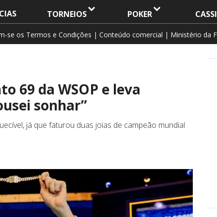
CIAS
TORNEIOS
POKER
CASS
am-se os Termos e Condições | Conteúdo comercial | Ministério da F
nto 69 da WSOP e leva
usei sonhar”
ecível, já que faturou duas joias de campeão mundial