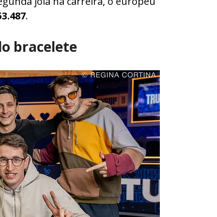
egunda joia na carreira, o europeu
53.487
.
o bracelete