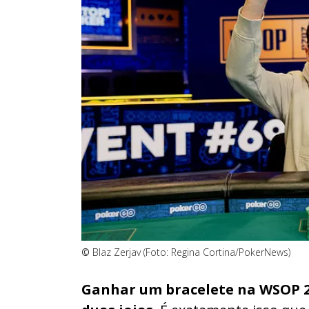
©
Blaz Zerjav (Foto: Regina Cortina/PokerNews)
Ganhar um bracelete na WSOP 20