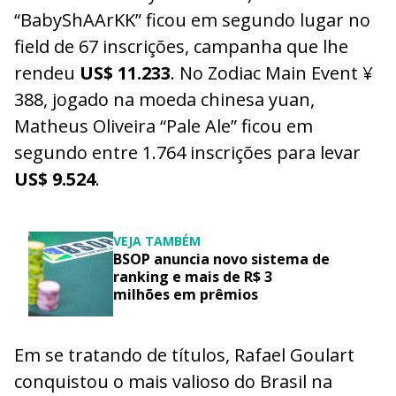
“BabyShAArKK” ficou em segundo lugar no
field de 67 inscrições, campanha que lhe
rendeu
US$ 11.233
. No Zodiac Main Event ¥
388, jogado na moeda chinesa yuan,
Matheus Oliveira “Pale Ale” ficou em
segundo entre 1.764 inscrições para levar
US$ 9.524
.
VEJA TAMBÉM
BSOP anuncia novo sistema de
ranking e mais de R$ 3
milhões em prêmios
Em se tratando de títulos, Rafael Goulart
conquistou o mais valioso do Brasil na