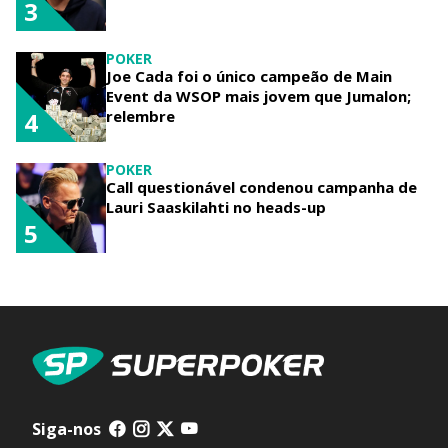
3
POKER
Joe Cada foi o único campeão de Main
Event da WSOP mais jovem que Jumalon;
relembre
4
POKER
Call questionável condenou campanha de
Lauri Saaskilahti no heads-up
5
Siga-nos