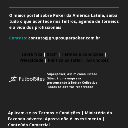
O maior portal sobre Poker da América Latina, saiba
tudo o que acontece nos feltros, agenda de torneios
e a vida dos profissionais
Contato:
contato@gruposuperpoker.com.br
Sobre Nós
|
Staff
|
Termos e Condições
|
Privacidade
|
Política Editorial
|
Ad Choices
Superpoker, assim como Futbol
Sites, é uma empresa
pertencente à Better Collective.
Todos os direitos reservados
Aplicam-se os Termos e Condições | Ministério da
Fazenda adverte: Aposta não é investimento |
Conteúdo Comercial