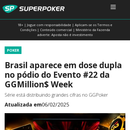
18+ | Jogue com responsabilidade | Aplicam-se os Termos e
Condições | Conteúdo comercial | Ministério da Fazenda
adverte: Aposta não é investimento
POKER
Brasil aparece em dose dupla
no pódio do Evento #22 da
GGMillion$ Week
Série está distribuindo grandes cifras no GGPoker
Atualizada em
06/02/2025