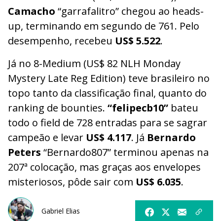
Camacho
“garrafalitro” chegou ao heads-
up, terminando em segundo de 761. Pelo
desempenho, recebeu
US$ 5.522
.
Já no 8-Medium (US$ 82 NLH Monday
Mystery Late Reg Edition) teve brasileiro no
topo tanto da classificação final, quanto do
ranking de bounties.
“felipecb10”
bateu
todo o field de 728 entradas para se sagrar
campeão e levar
US$ 4.117
. Já
Bernardo
Peters
“Bernardo807” terminou apenas na
207ª colocação, mas graças aos envelopes
misteriosos, pôde sair com
US$ 6.035
.
Gabriel Elias