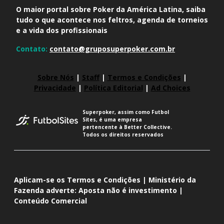
O maior portal sobre Poker da América Latina, saiba
tudo o que acontece nos feltros, agenda de torneios
e a vida dos profissionais
Contato:
contato@gruposuperpoker.com.br
Sobre Nós
|
Staff
|
Termos e Condições
|
Privacidade
|
Política Editorial
|
Ad Choices
Superpoker, assim como Futbol
Sites, é uma empresa
pertencente à Better Collective.
Todos os direitos reservados
Aplicam-se os Termos e Condições | Ministério da
Fazenda adverte: Aposta não é investimento |
Conteúdo Comercial