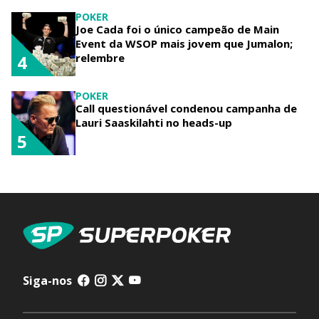
POKER
Joe Cada foi o único campeão de Main
Event da WSOP mais jovem que Jumalon;
relembre
4
POKER
Call questionável condenou campanha de
Lauri Saaskilahti no heads-up
5
Siga-nos