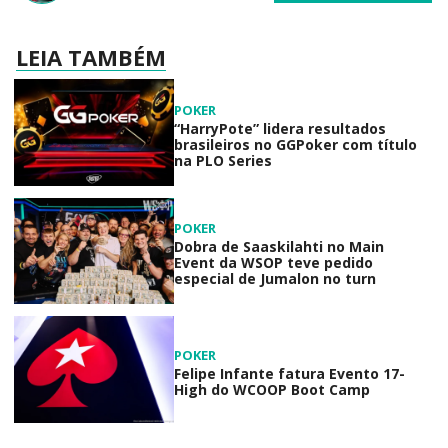
LEIA TAMBÉM
POKER
“HarryPote” lidera resultados
brasileiros no GGPoker com título
na PLO Series
POKER
Dobra de Saaskilahti no Main
Event da WSOP teve pedido
especial de Jumalon no turn
POKER
Felipe Infante fatura Evento 17-
High do WCOOP Boot Camp