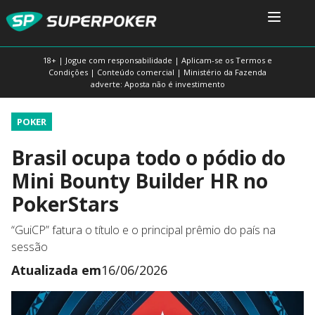
18+ | Jogue com responsabilidade | Aplicam-se os Termos e
Condições | Conteúdo comercial | Ministério da Fazenda
adverte: Aposta não é investimento
POKER
Brasil ocupa todo o pódio do
Mini Bounty Builder HR no
PokerStars
“GuiCP” fatura o título e o principal prêmio do país na
sessão
Atualizada em
16/06/2026