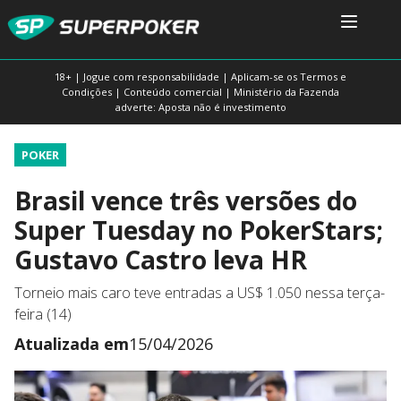
18+ | Jogue com responsabilidade | Aplicam-se os Termos e
Condições | Conteúdo comercial | Ministério da Fazenda
adverte: Aposta não é investimento
POKER
Brasil vence três versões do
Super Tuesday no PokerStars;
Gustavo Castro leva HR
Torneio mais caro teve entradas a US$ 1.050 nessa terça-
feira (14)
Atualizada em
15/04/2026