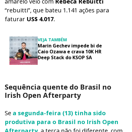
amarelo veio com
Rebeca Rebuitti
“rebuitti”, que bateu 1.141 ações para
faturar
US$ 4.017
.
VEJA TAMBÉM
Marin Gechev impede bi de
Caio Ozawa e crava 10K HR
Deep Stack do KSOP SA
Sequência quente do Brasil no
Irish Open Afterparty
Se
a segunda-feira (13) tinha sido
produtiva para o Brasil no Irish Open
Afterparty
, a terça não foi diferente, com