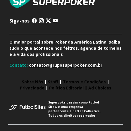
Siga-nos
O maior portal sobre Poker da América Latina, saiba
tudo o que acontece nos feltros, agenda de torneios
e a vida dos profissionais
Contato:
contato@gruposuperpoker.com.br
Sobre Nós
|
Staff
|
Termos e Condições
|
Privacidade
|
Política Editorial
|
Ad Choices
Superpoker, assim como Futbol
Sites, é uma empresa
pertencente à Better Collective.
Todos os direitos reservados