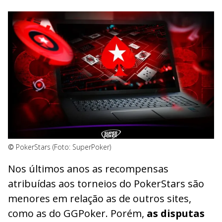
©
PokerStars (Foto: SuperPoker)
Nos últimos anos as recompensas
atribuídas aos torneios do PokerStars são
menores em relação as de outros sites,
como as do GGPoker. Porém,
as disputas