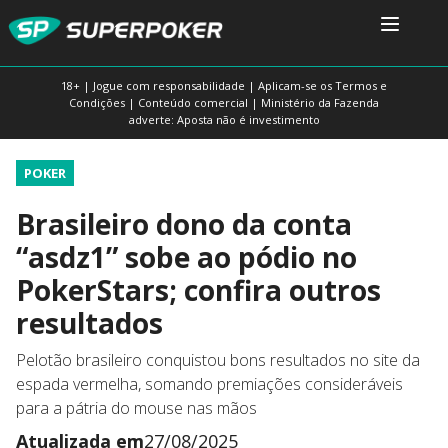
18+ | Jogue com responsabilidade | Aplicam-se os Termos e
Condições | Conteúdo comercial | Ministério da Fazenda
adverte: Aposta não é investimento
POKER
Brasileiro dono da conta
“asdz1” sobe ao pódio no
PokerStars; confira outros
resultados
Pelotão brasileiro conquistou bons resultados no site da
espada vermelha, somando premiações consideráveis
para a pátria do mouse nas mãos
Atualizada em
27/08/2025