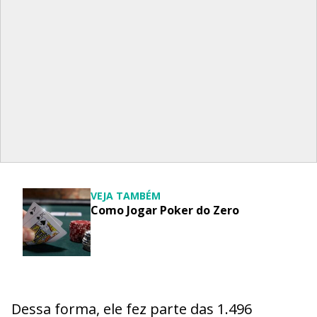
VEJA TAMBÉM
Como Jogar Poker do Zero
Dessa forma, ele fez parte das 1.496