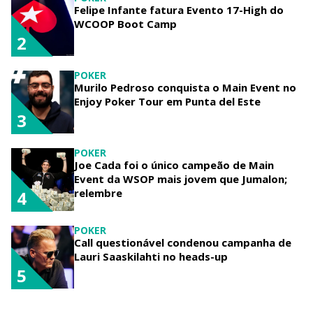
Felipe Infante fatura Evento 17-High do
WCOOP Boot Camp
2
POKER
Murilo Pedroso conquista o Main Event no
Enjoy Poker Tour em Punta del Este
3
POKER
Joe Cada foi o único campeão de Main
Event da WSOP mais jovem que Jumalon;
relembre
4
POKER
Call questionável condenou campanha de
Lauri Saaskilahti no heads-up
5