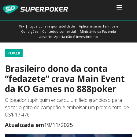
18+ | Jogue com responsabilidade | Aplicam-se os Termos e
Condições | Conteúdo comercial | Ministério da Fazenda
adverte: Aposta não é investimento
POKER
Brasileiro dono da conta
“fedazete” crava Main Event
da KO Games no 888poker
O jogador tupiniquim encarou um field grandioso para
soltar o grito de campeão e embolsar um prêmio total de
US$ 17.476
Atualizada em
19/11/2025