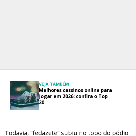
VEJA TAMBÉM
Melhores cassinos online para
jogar em 2026: confira o Top
20
Todavia, “fedazete” subiu no topo do pódio