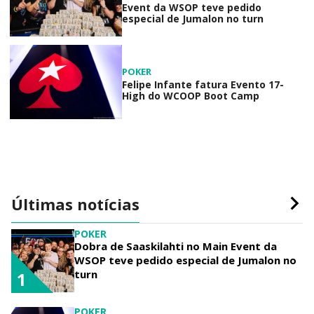
Event da WSOP teve pedido
especial de Jumalon no turn
POKER
Felipe Infante fatura Evento 17-
High do WCOOP Boot Camp
Últimas notícias
POKER
Dobra de Saaskilahti no Main Event da
WSOP teve pedido especial de Jumalon no
turn
1
POKER