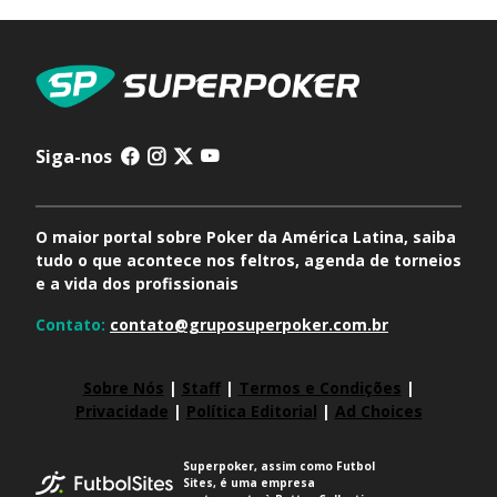
Siga-nos
O maior portal sobre Poker da América Latina, saiba
tudo o que acontece nos feltros, agenda de torneios
e a vida dos profissionais
Contato:
contato@gruposuperpoker.com.br
Sobre Nós
|
Staff
|
Termos e Condições
|
Privacidade
|
Política Editorial
|
Ad Choices
Superpoker, assim como Futbol
Sites, é uma empresa