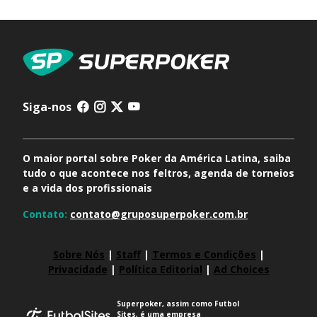
Siga-nos
O maior portal sobre Poker da América Latina, saiba
tudo o que acontece nos feltros, agenda de torneios
e a vida dos profissionais
Contato:
contato@gruposuperpoker.com.br
Sobre Nós
|
Staff
|
Termos e Condições
|
Privacidade
|
Política Editorial
|
Ad Choices
Superpoker, assim como Futbol
Sites, é uma empresa