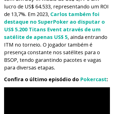
lucro de US$ 64.533, representando um ROI
de 13,7%. Em 2023,
Carlos também foi
destaque no SuperPoker ao disputar o
US$ 5.200 Titans Event através de um
satélite de apenas US$ 5
, ainda entrando
ITM no torneio. O jogador também é
presença constante nos satélites para o
BSOP, tendo garantindo pacotes e vagas
para diversas etapas.
Confira o último episódio do
Pokercast
: