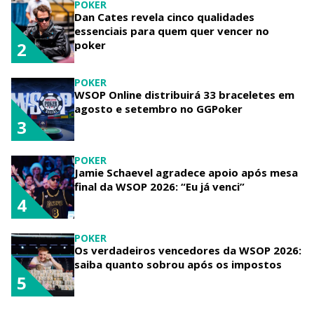
POKER
Dan Cates revela cinco qualidades
essenciais para quem quer vencer no
poker
2
POKER
WSOP Online distribuirá 33 braceletes em
agosto e setembro no GGPoker
3
POKER
Jamie Schaevel agradece apoio após mesa
final da WSOP 2026: “Eu já venci”
4
POKER
Os verdadeiros vencedores da WSOP 2026:
saiba quanto sobrou após os impostos
5