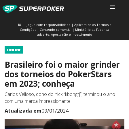
18+ | Jogue com responsabilidade | Aplicam-se os Termos e
Condições | Conteúdo comercial | Ministério da Fazenda
adverte: Aposta não é investimento
ONLINE
Brasileiro foi o maior grinder
dos torneios do PokerStars
em 2023; conheça
Carlos Velloso, dono do nick “kbongrj”, terminou o ano
com uma marca impressionante
Atualizada em
09/01/2024