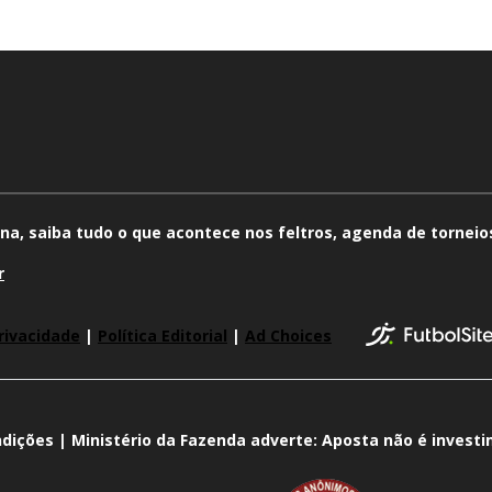
na, saiba tudo o que acontece nos feltros, agenda de torneios
r
rivacidade
|
Política Editorial
|
Ad Choices
dições | Ministério da Fazenda adverte: Aposta não é invest