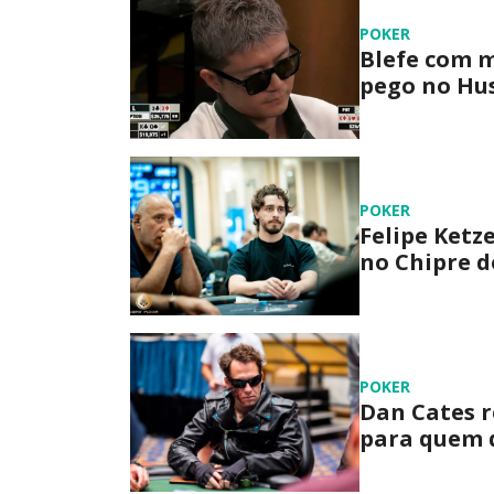
POKER
Blefe com m
pego no Hus
POKER
Felipe Ketz
no Chipre d
POKER
Dan Cates r
para quem 