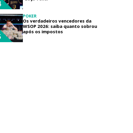
4
POKER
Os verdadeiros vencedores da
WSOP 2026: saiba quanto sobrou
após os impostos
5