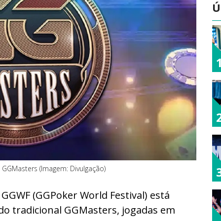
Ú
o GGMasters (Imagem: Divulgação)
a GGWF (GGPoker World Festival) está
do tradicional GGMasters, jogadas em