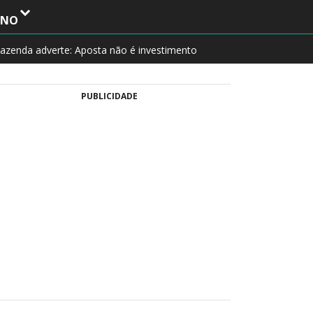
INO
azenda adverte: Aposta não é investimento
PUBLICIDADE