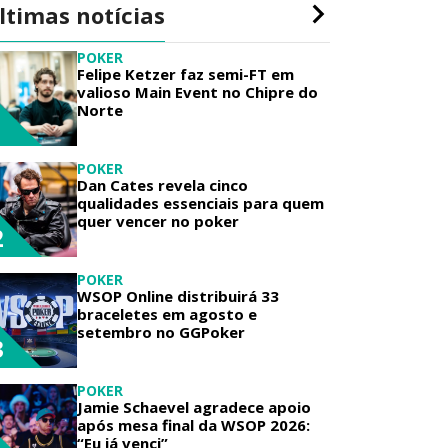
ltimas notícias
POKER
Felipe Ketzer faz semi-FT em
valioso Main Event no Chipre do
Norte
1
POKER
Dan Cates revela cinco
qualidades essenciais para quem
quer vencer no poker
2
POKER
WSOP Online distribuirá 33
braceletes em agosto e
setembro no GGPoker
3
POKER
Jamie Schaevel agradece apoio
após mesa final da WSOP 2026:
“Eu já venci”