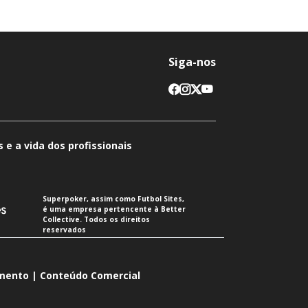
Siga-nos
 e a vida dos profissionais
Superpoker, assim como Futbol Sites,
é uma empresa pertencente à Better
Collective. Todos os direitos
reservados
imento | Conteúdo Comercial