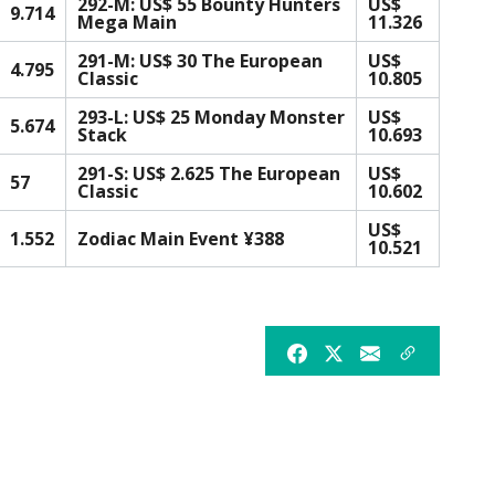
292-M: US$ 55 Bounty Hunters
US$
9.714
Mega Main
11.326
291-M: US$ 30 The European
US$
4.795
Classic
10.805
293-L: US$ 25 Monday Monster
US$
5.674
Stack
10.693
291-S: US$ 2.625 The European
US$
57
Classic
10.602
US$
1.552
Zodiac Main Event ¥388
10.521