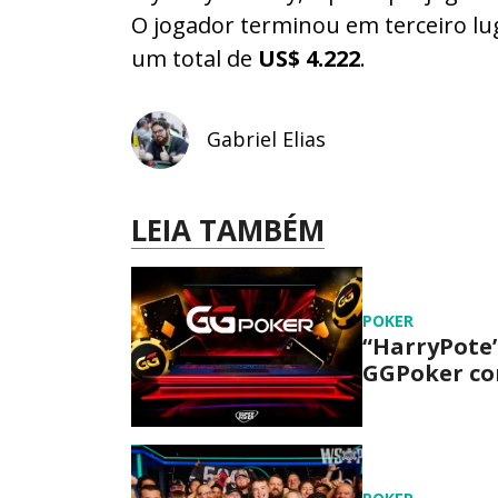
O jogador terminou em terceiro lu
um total de
US$ 4.222
.
Gabriel Elias
LEIA TAMBÉM
POKER
“HarryPote”
GGPoker com