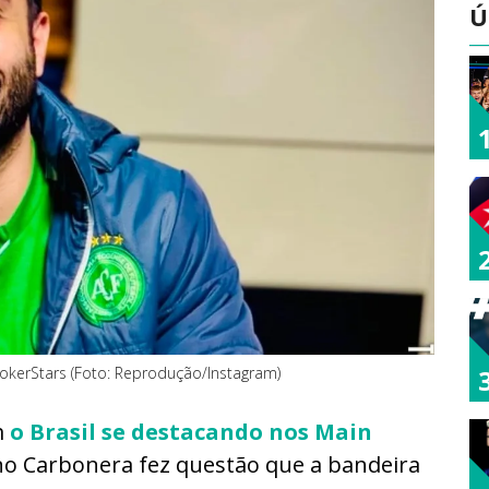
Ú
erStars (Foto: Reprodução/Instagram)
m
o Brasil se destacando nos Main
no Carbonera fez questão que a bandeira