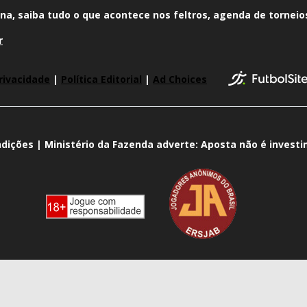
na, saiba tudo o que acontece nos feltros, agenda de torneios
r
rivacidade
|
Política Editorial
|
Ad Choices
dições | Ministério da Fazenda adverte: Aposta não é invest