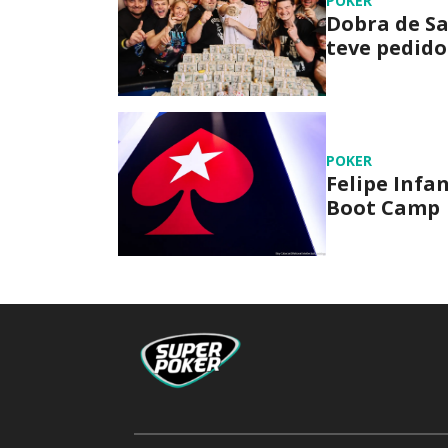
POKER
Dobra de Sa
teve pedido
POKER
Felipe Infa
Boot Camp