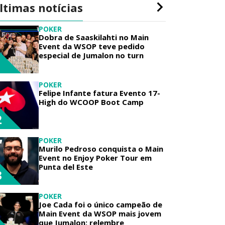
ltimas notícias
POKER
Dobra de Saaskilahti no Main
Event da WSOP teve pedido
especial de Jumalon no turn
1
POKER
Felipe Infante fatura Evento 17-
High do WCOOP Boot Camp
2
POKER
Murilo Pedroso conquista o Main
Event no Enjoy Poker Tour em
Punta del Este
3
POKER
Joe Cada foi o único campeão de
Main Event da WSOP mais jovem
que Jumalon; relembre