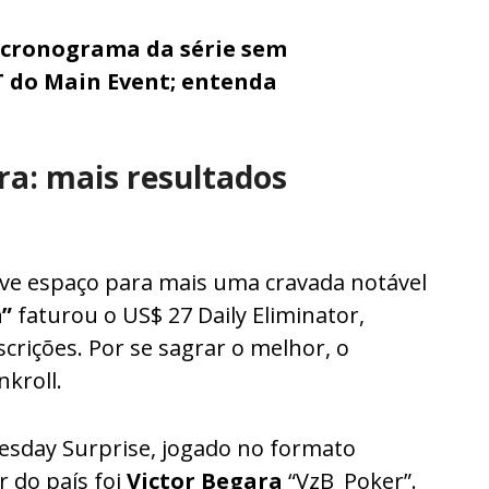
 cronograma da série sem
T do Main Event; entenda
a: mais resultados
teve espaço para mais uma cravada notável
”
faturou o US$ 27 Daily Eliminator,
crições. Por se sagrar o melhor, o
kroll.
esday Surprise, jogado no formato
r do país foi
Victor Begara
“VzB_Poker”.