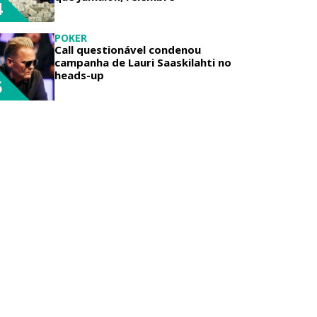
4
POKER
Call questionável condenou
campanha de Lauri Saaskilahti no
heads-up
5