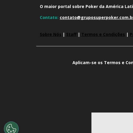
O maior portal sobre Poker da América Lati
Contato:
contato@gruposuperpoker.com.b
Sobre Nós
|
Staff
|
Termos e Condições
|
P
Aplicam-se os Termos e Con