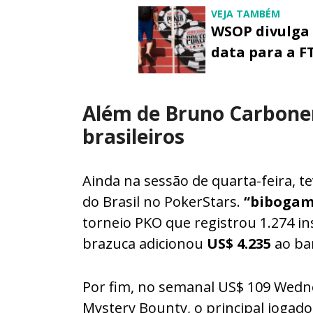
VEJA TAMBÉM
WSOP divulga
data para a F
Além de Bruno Carboner
brasileiros
Ainda na sessão de quarta-feira, 
do Brasil no PokerStars.
“bibogam
torneio PKO que registrou 1.274 ins
brazuca adicionou
US$ 4.235
ao ban
Por fim, no semanal US$ 109 Wedn
Mystery Bounty, o principal jogado