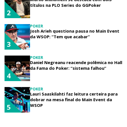
títulos na PLO Series do GGPoker
2
POKER
Josh Arieh questiona pausa no Main Event
da WSOP: “Tem que acabar”
3
POKER
Daniel Negreanu reacende polêmica no Hall
da Fama do Poker: “sistema falhou”
4
POKER
Lauri Saaskilahti faz leitura certeira para
dobrar na mesa final do Main Event da
WSOP
5