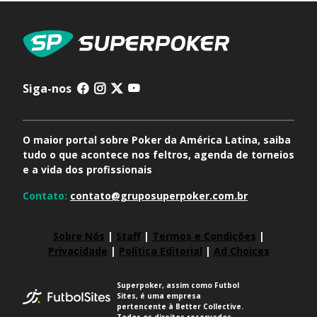
Siga-nos
O maior portal sobre Poker da América Latina, saiba
tudo o que acontece nos feltros, agenda de torneios
e a vida dos profissionais
Contato:
contato@gruposuperpoker.com.br
Sobre Nós
|
Staff
|
Termos e Condições
|
Privacidade
|
Política Editorial
|
Ad Choices
Superpoker, assim como Futbol
Sites, é uma empresa
pertencente à Better Collective.