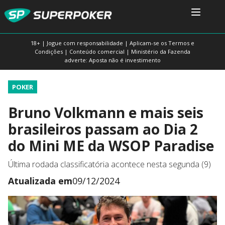
18+ | Jogue com responsabilidade | Aplicam-se os Termos e
Condições | Conteúdo comercial | Ministério da Fazenda
adverte: Aposta não é investimento
POKER
Bruno Volkmann e mais seis
brasileiros passam ao Dia 2
do Mini ME da WSOP Paradise
Última rodada classificatória acontece nesta segunda (9)
Atualizada em
09/12/2024