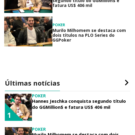
segundo título do GGMillion$ e
fatura US$ 406 mil
POKER
Murilo Milhomem se destaca com
dois títulos na PLO Series do
GGPoker
Últimas notícias
POKER
Hannes Jeschka conquista segundo título
do GGMillion$ e fatura US$ 406 mil
1
POKER
Murilo Milhomem se destaca com dois