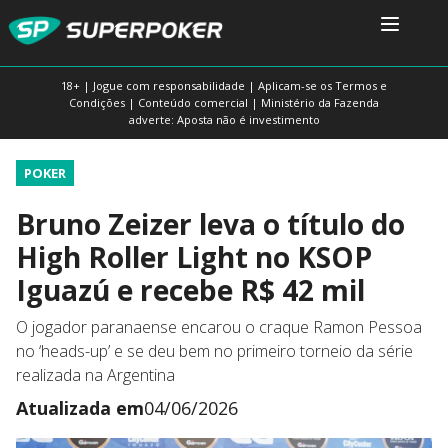
18+ | Jogue com responsabilidade | Aplicam-se os Termos e
Condições | Conteúdo comercial | Ministério da Fazenda
adverte: Aposta não é investimento
POKER
Bruno Zeizer leva o título do
High Roller Light no KSOP
Iguazú e recebe R$ 42 mil
O jogador paranaense encarou o craque Ramon Pessoa
no ‘heads-up’ e se deu bem no primeiro torneio da série
realizada na Argentina
Atualizada em
04/06/2026