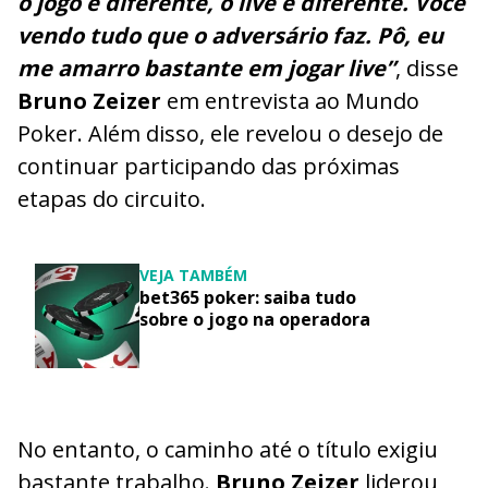
o jogo é diferente, o live é diferente. Você
vendo tudo que o adversário faz. Pô, eu
me amarro bastante em jogar live”
, disse
Bruno Zeizer
em entrevista ao Mundo
Poker. Além disso, ele revelou o desejo de
continuar participando das próximas
etapas do circuito.
VEJA TAMBÉM
bet365 poker: saiba tudo
sobre o jogo na operadora
No entanto, o caminho até o título exigiu
bastante trabalho.
Bruno Zeizer
liderou