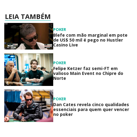
LEIA TAMBÉM
POKER
Blefe com mão marginal em pote
de US$ 50 mil é pego no Hustler
Casino Live
POKER
Felipe Ketzer faz semi-FT em
valioso Main Event no Chipre do
Norte
POKER
Dan Cates revela cinco qualidades
essenciais para quem quer vencer
no poker