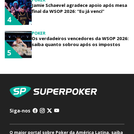
Jamie Schaevel agradece apoio após mesa
final da WSOP 2026: “Eu já venci”
4
POKER
Os verdadeiros vencedores da WSOP 2026:
saiba quanto sobrou após os impostos
5
Siga-nos
O maior portal sobre Poker da América Latina, saiba