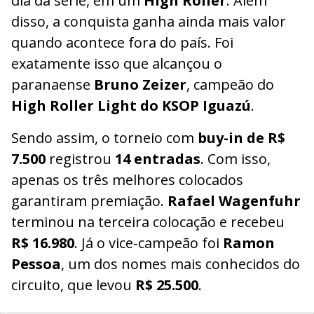
dia da série, em um
High Roller
. Além
disso, a conquista ganha ainda mais valor
quando acontece fora do país. Foi
exatamente isso que alcançou o
paranaense
Bruno Zeizer
, campeão do
High Roller Light do KSOP Iguazú
.
Sendo assim, o torneio com
buy-in de R$
7.500
registrou
14 entradas
. Com isso,
apenas os três melhores colocados
garantiram premiação.
Rafael Wagenfuhr
terminou na terceira colocação e recebeu
R$ 16.980
. Já o vice-campeão foi
Ramon
Pessoa
, um dos nomes mais conhecidos do
circuito, que levou
R$ 25.500
.