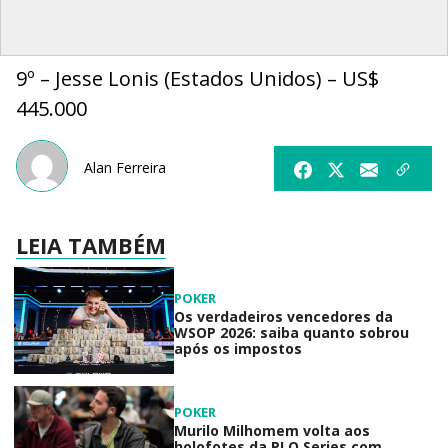
9º – Jesse Lonis (Estados Unidos) – US$
445.000
Alan Ferreira
LEIA TAMBÉM
POKER
Os verdadeiros vencedores da
WSOP 2026: saiba quanto sobrou
após os impostos
POKER
Murilo Milhomem volta aos
holofotes da PLO Series com