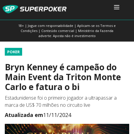
18+ | Jogue com responsabilidade | Aplicam-se os Termos e
Condições | Conteúdo comercial | Ministério da Fazenda
adverte: Aposta não é investimento
POKER
Bryn Kenney é campeão do
Main Event da Triton Monte
Carlo e fatura o bi
Estadunidense foi o primeiro jogador a ultrapassar a
marca de US$ 70 milhões no circuito live
Atualizada em
11/11/2024