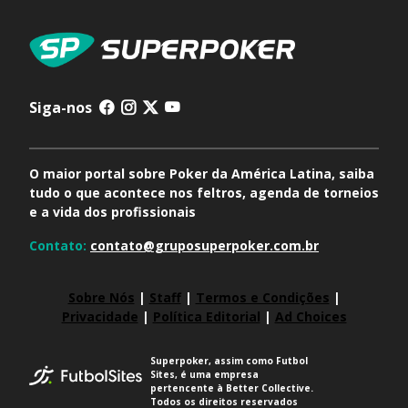
Siga-nos
O maior portal sobre Poker da América Latina, saiba
tudo o que acontece nos feltros, agenda de torneios
e a vida dos profissionais
Contato:
contato@gruposuperpoker.com.br
Sobre Nós
|
Staff
|
Termos e Condições
|
Privacidade
|
Política Editorial
|
Ad Choices
Superpoker, assim como Futbol
Sites, é uma empresa
pertencente à Better Collective.
Todos os direitos reservados