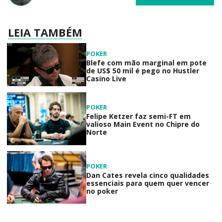
LEIA TAMBÉM
POKER
Blefe com mão marginal em pote
de US$ 50 mil é pego no Hustler
Casino Live
POKER
Felipe Ketzer faz semi-FT em
valioso Main Event no Chipre do
Norte
POKER
Dan Cates revela cinco qualidades
essenciais para quem quer vencer
no poker