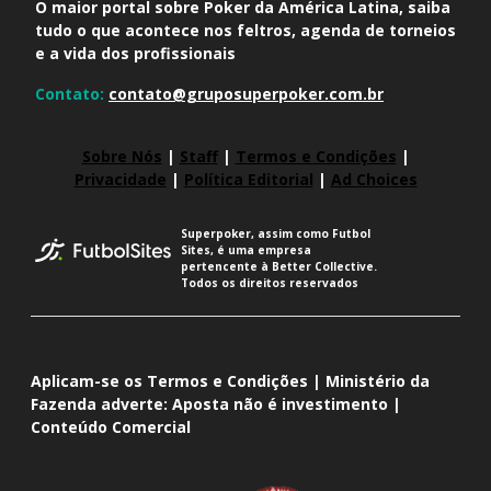
O maior portal sobre Poker da América Latina, saiba
tudo o que acontece nos feltros, agenda de torneios
e a vida dos profissionais
Contato:
contato@gruposuperpoker.com.br
Sobre Nós
|
Staff
|
Termos e Condições
|
Privacidade
|
Política Editorial
|
Ad Choices
Superpoker, assim como Futbol
Sites, é uma empresa
pertencente à Better Collective.
Todos os direitos reservados
Aplicam-se os Termos e Condições | Ministério da
Fazenda adverte: Aposta não é investimento |
Conteúdo Comercial