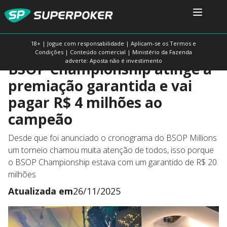
18+ | Jogue com responsabilidade | Aplicam-se os Termos e
Condições | Conteúdo comercial | Ministério da Fazenda
adverte: Aposta não é investimento
BSOP Championship atinge a
premiação garantida e vai
pagar R$ 4 milhões ao
campeão
Desde que foi anunciado o cronograma do BSOP Millions
um torneio chamou muita atenção de todos, isso porque
o BSOP Championship estava com um garantido de R$ 20
milhões
Atualizada em
26/11/2025