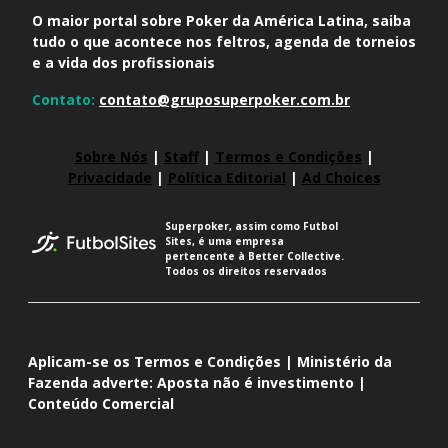
O maior portal sobre Poker da América Latina, saiba
tudo o que acontece nos feltros, agenda de torneios
e a vida dos profissionais
Contato:
contato@gruposuperpoker.com.br
Sobre Nós
|
Staff
|
Termos e Condições
|
Privacidade
|
Política Editorial
|
Ad Choices
Superpoker, assim como Futbol
Sites, é uma empresa
pertencente à Better Collective.
Todos os direitos reservados
Aplicam-se os Termos e Condições | Ministério da
Fazenda adverte: Aposta não é investimento |
Conteúdo Comercial