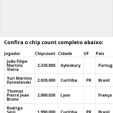
Confira o chip count completo abaixo:
Jogador
Chipcount
Cidade
UF
País
João Filipe
Martins
2.330.000
Aylesbury
Portug
Vieira
Yuri Martins
2.020.000
Curitiba
PR
Brasil
Dzivielevski
Thomas
Pierre Jean
2.000.030
Lyon
França
Bruno
Rodrigo
Seiji
1.990.000
Curitiba
PR
Brasil