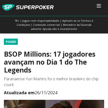
18+ | Jogue com responsabilidade | Aplicam-se os Termos e
Condições | Conteúdo comercial | Ministério da Fazenda
adverte: Aposta não é investimento
POKER
BSOP Millions: 17 jogadores
avançam no Dia 1 do The
Legends
Paranaense Yuri Martins foi o melhor brasileiro do chip
count
Atualizada em
26/11/2024