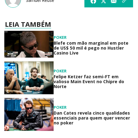
Samuel Reuse
LEIA TAMBÉM
POKER
Blefe com mão marginal em pote
de US$ 50 mil é pego no Hustler
Casino Live
POKER
Felipe Ketzer faz semi-FT em
valioso Main Event no Chipre do
Norte
POKER
Dan Cates revela cinco qualidades
essenciais para quem quer vencer
no poker