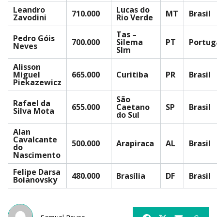
Leandro
Lucas do
710.000
MT
Brasil
Zavodini
Rio Verde
Tas –
Pedro Góis
700.000
Silema
PT
Portug
Neves
Slm
Alisson
Miguel
665.000
Curitiba
PR
Brasil
Piekazewicz
São
Rafael da
655.000
Caetano
SP
Brasil
Silva Mota
do Sul
Alan
Cavalcante
500.000
Arapiraca
AL
Brasil
do
Nascimento
Felipe Darsa
480.000
Brasília
DF
Brasil
Boianovsky