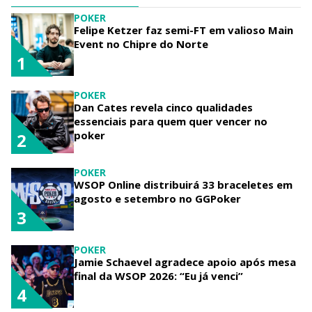
POKER
Felipe Ketzer faz semi-FT em valioso Main
Event no Chipre do Norte
1
POKER
Dan Cates revela cinco qualidades
essenciais para quem quer vencer no
poker
2
POKER
WSOP Online distribuirá 33 braceletes em
agosto e setembro no GGPoker
3
POKER
Jamie Schaevel agradece apoio após mesa
final da WSOP 2026: “Eu já venci”
4