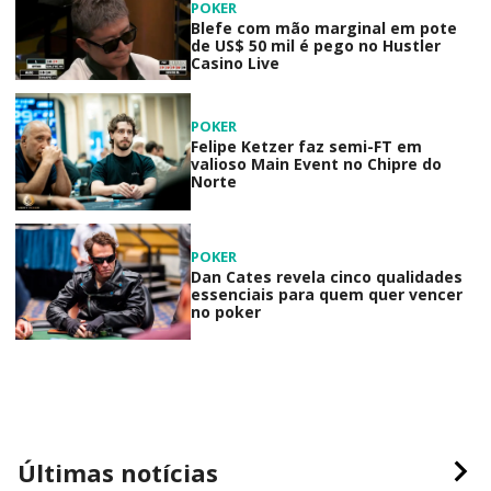
POKER
Blefe com mão marginal em pote
de US$ 50 mil é pego no Hustler
Casino Live
POKER
Felipe Ketzer faz semi-FT em
valioso Main Event no Chipre do
Norte
POKER
Dan Cates revela cinco qualidades
essenciais para quem quer vencer
no poker
Últimas notícias