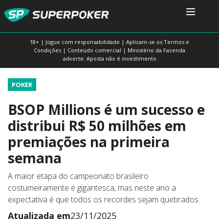
18+ | Jogue com responsabilidade | Aplicam-se os Termos e
Condições | Conteúdo comercial | Ministério da Fazenda
adverte: Aposta não é investimento
POKER
BSOP Millions é um sucesso e
distribui R$ 50 milhões em
premiações na primeira
semana
A maior etapa do campeonato brasileiro
costumeiramente é gigantesca, mas neste ano a
expectativa é que todos os recordes sejam quebrados
Atualizada em
23/11/2025