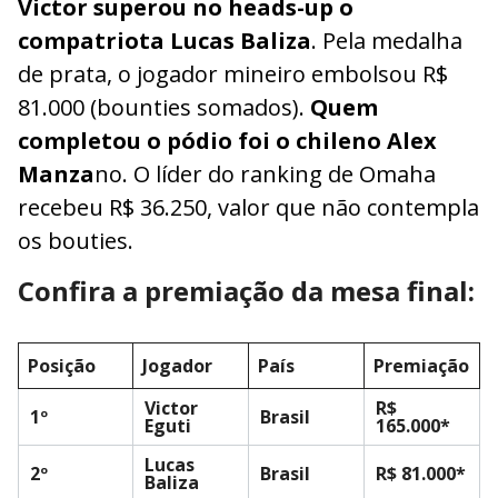
Victor superou no heads-up o
compatriota Lucas Baliza
. Pela medalha
de prata, o jogador mineiro embolsou R$
81.000 (bounties somados).
Quem
completou o pódio foi o chileno Alex
Manza
no. O líder do ranking de Omaha
recebeu R$ 36.250, valor que não contempla
os bouties.
Confira a premiação da mesa final:
Posição
Jogador
País
Premiação
Victor
R$
1º
Brasil
Eguti
165.000*
Lucas
2º
Brasil
R$ 81.000*
Baliza