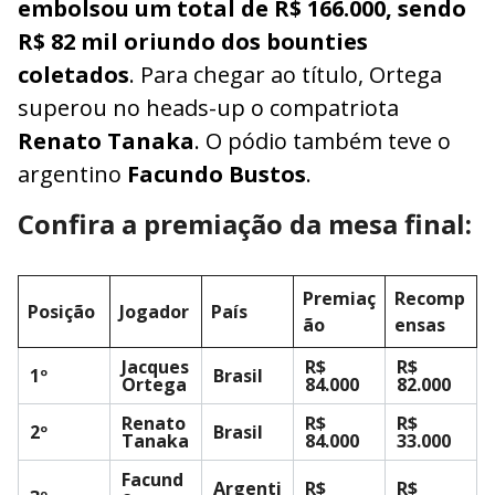
embolsou um total de R$ 166.000, sendo
R$ 82 mil oriundo dos bounties
coletados
. Para chegar ao título, Ortega
superou no heads-up o compatriota
Renato Tanaka
. O pódio também teve o
argentino
Facundo Bustos
.
Confira a premiação da mesa final:
Premiaç
Recomp
Posição
Jogador
País
ão
ensas
Jacques
R$
R$
1º
Brasil
Ortega
84.000
82.000
Renato
R$
R$
2º
Brasil
Tanaka
84.000
33.000
Facund
Argenti
R$
R$