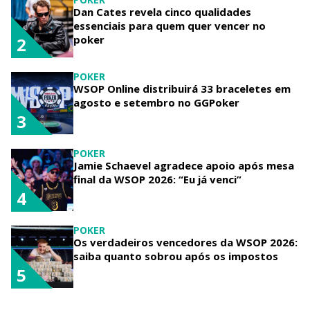
Dan Cates revela cinco qualidades
essenciais para quem quer vencer no
poker
2
POKER
WSOP Online distribuirá 33 braceletes em
agosto e setembro no GGPoker
3
POKER
Jamie Schaevel agradece apoio após mesa
final da WSOP 2026: “Eu já venci”
4
POKER
Os verdadeiros vencedores da WSOP 2026:
saiba quanto sobrou após os impostos
5