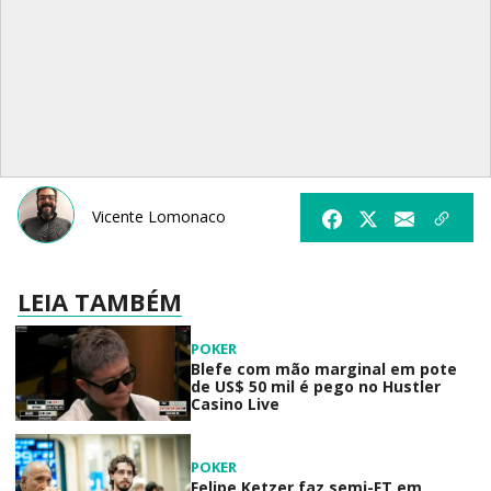
Vicente Lomonaco
LEIA TAMBÉM
POKER
Blefe com mão marginal em pote
de US$ 50 mil é pego no Hustler
Casino Live
POKER
Felipe Ketzer faz semi-FT em