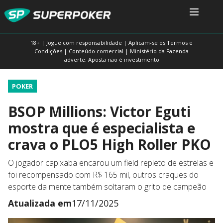
18+ | Jogue com responsabilidade | Aplicam-se os Termos e
Condições | Conteúdo comercial | Ministério da Fazenda
adverte: Aposta não é investimento
POKER
BSOP Millions: Victor Eguti
mostra que é especialista e
crava o PLO5 High Roller PKO
O jogador capixaba encarou um field repleto de estrelas e
foi recompensado com R$ 165 mil, outros craques do
esporte da mente também soltaram o grito de campeão
Atualizada em
17/11/2025