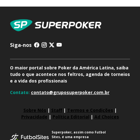
Siga-nos
O maior portal sobre Poker da América Latina, saiba
tudo o que acontece nos feltros, agenda de torneios
e a vida dos profissionais
Contato:
contato@gruposuperpoker.com.br
Sobre Nós
|
Staff
|
Termos e Condições
|
Privacidade
|
Política Editorial
|
Ad Choices
Superpoker, assim como Futbol
Sites, é uma empresa