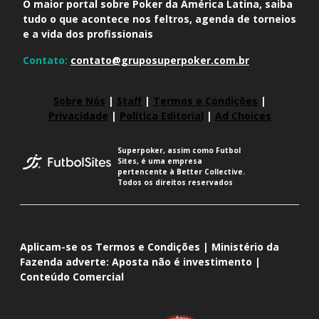
O maior portal sobre Poker da América Latina, saiba
tudo o que acontece nos feltros, agenda de torneios
e a vida dos profissionais
Contato:
contato@gruposuperpoker.com.br
Sobre Nós
|
Staff
|
Termos e Condições
|
Privacidade
|
Política Editorial
|
Ad Choices
Superpoker, assim como Futbol
Sites, é uma empresa
pertencente à Better Collective.
Todos os direitos reservados
Aplicam-se os Termos e Condições | Ministério da
Fazenda adverte: Aposta não é investimento |
Conteúdo Comercial