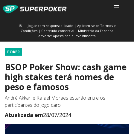
18+ | Jogue com responsabilidade | Aplicam-se os Termos e
Condições | Conteúdo comercial | Ministério da Fazenda
adverte: Aposta não é investimento
POKER
BSOP Poker Show: cash game
high stakes terá nomes de
peso e famosos
André Akkari e Rafael Moraes estarão entre os
participantes do jogo caro
Atualizada em
28/07/2024