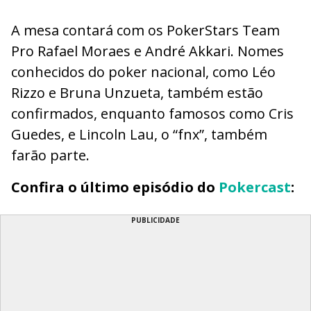
A mesa contará com os PokerStars Team
Pro Rafael Moraes e André Akkari. Nomes
conhecidos do poker nacional, como Léo
Rizzo e Bruna Unzueta, também estão
confirmados, enquanto famosos como Cris
Guedes, e Lincoln Lau, o “fnx”, também
farão parte.
Confira o último episódio do
Pokercast
:
PUBLICIDADE