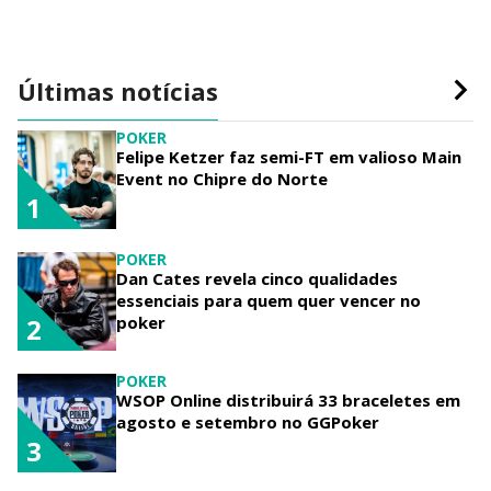
Últimas notícias
POKER
Felipe Ketzer faz semi-FT em valioso Main
Event no Chipre do Norte
1
POKER
Dan Cates revela cinco qualidades
essenciais para quem quer vencer no
poker
2
POKER
WSOP Online distribuirá 33 braceletes em
agosto e setembro no GGPoker
3