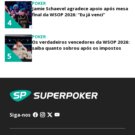
POKER
Jamie Schaevel agradece apoio após mesa
final da WSOP 2026: “Eu já venci”
4
POKER
Os verdadeiros vencedores da WSOP 2026:
saiba quanto sobrou após os impostos
5
Siga-nos