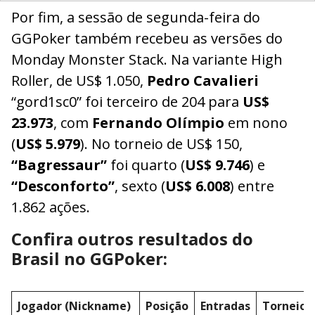
Por fim, a sessão de segunda-feira do
GGPoker também recebeu as versões do
Monday Monster Stack. Na variante High
Roller, de US$ 1.050,
Pedro Cavalieri
“gord1sc0” foi terceiro de 204 para
US$
23.973
, com
Fernando Olímpio
em nono
(
US$ 5.979
). No torneio de US$ 150,
“Bagressaur”
foi quarto (
US$ 9.746
) e
“Desconforto”
, sexto (
US$ 6.008
) entre
1.862 ações.
Confira outros resultados do
Brasil no GGPoker:
Jogador (Nickname)
Posição
Entradas
Torneio