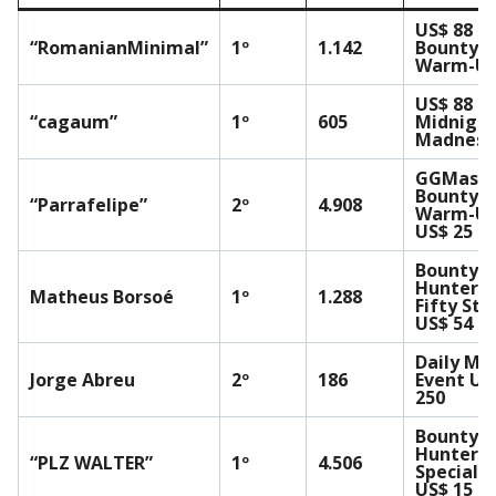
US$ 88
“RomanianMinimal”
1º
1.142
Bounty
Warm-U
US$ 88
“cagaum”
1º
605
Midnigh
Madness
GGMaste
Bounty
“Parrafelipe”
2º
4.908
Warm-U
US$ 25
Bounty
Hunters
Matheus Borsoé
1º
1.288
Fifty Sta
US$ 54
Daily Ma
Jorge Abreu
2º
186
Event US
250
Bounty
Hunters
“PLZ WALTER”
1º
4.506
Special
US$ 15