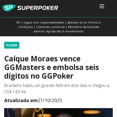
18+ | Jogue com responsabilidade | Aplicam-se os Termos e
Condições | Conteúdo comercial | Ministério da Fazenda
adverte: Aposta não é investimento
POKER
Caíque Moraes vence
GGMasters e embolsa seis
dígitos no GGPoker
Brasileiro bateu um grande field em dois dias e chegou a
US$ 143 mil
Atualizada em
21/10/2025