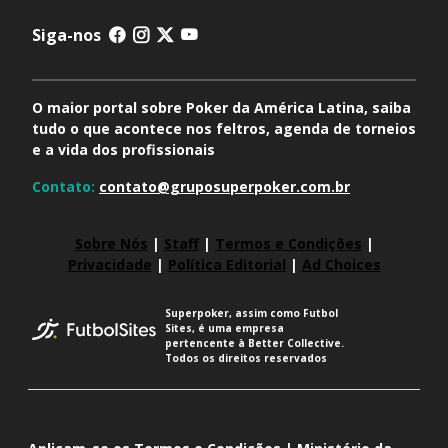
Siga-nos
O maior portal sobre Poker da América Latina, saiba
tudo o que acontece nos feltros, agenda de torneios
e a vida dos profissionais
Contato:
contato@gruposuperpoker.com.br
Sobre Nós
|
Staff
|
Termos e Condições
|
Privacidade
|
Política Editorial
|
Ad Choices
Superpoker, assim como Futbol
Sites, é uma empresa
pertencente à Better Collective.
Todos os direitos reservados