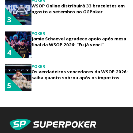
POKER
WSOP Online distribuirá 33 braceletes em
agosto e setembro no GGPoker
3
POKER
Jamie Schaevel agradece apoio após mesa
final da WSOP 2026: “Eu já venci”
4
POKER
Os verdadeiros vencedores da WSOP 2026:
saiba quanto sobrou após os impostos
5