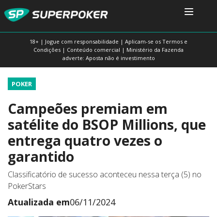
18+ | Jogue com responsabilidade | Aplicam-se os Termos e
Condições | Conteúdo comercial | Ministério da Fazenda
adverte: Aposta não é investimento
POKER
Campeões premiam em
satélite do BSOP Millions, que
entrega quatro vezes o
garantido
Classificatório de sucesso aconteceu nessa terça (5) no
PokerStars
Atualizada em
06/11/2024