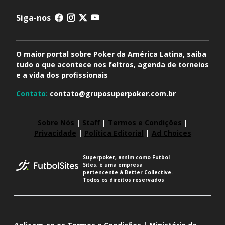
Siga-nos
O maior portal sobre Poker da América Latina, saiba
tudo o que acontece nos feltros, agenda de torneios
e a vida dos profissionais
Contato:
contato@gruposuperpoker.com.br
Sobre Nós
|
Staff
|
Termos e Condições
|
Privacidade
|
Política Editorial
|
Ad Choices
Superpoker, assim como Futbol
Sites, é uma empresa
pertencente à Better Collective.
Todos os direitos reservados