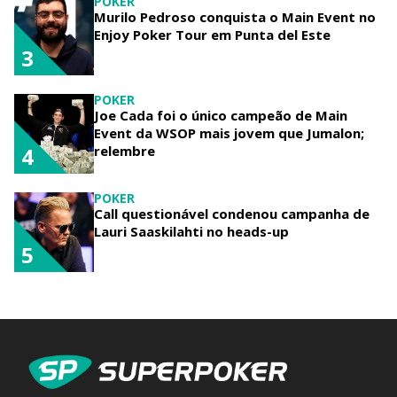
POKER
Murilo Pedroso conquista o Main Event no
Enjoy Poker Tour em Punta del Este
3
POKER
Joe Cada foi o único campeão de Main
Event da WSOP mais jovem que Jumalon;
relembre
4
POKER
Call questionável condenou campanha de
Lauri Saaskilahti no heads-up
5