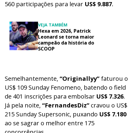
560 participações para levar
US$ 9.887
.
VEJA TAMBÉM
Hexa em 2026, Patrick
Leonard se torna maior
campeão da história do
SCOOP
Semelhantemente,
“Originallyy”
faturou o
US$ 109 Sunday Fenomeno, batendo o field
de 401 inscrições para embolsar
US$ 7.326
.
Já pela noite,
“FernandesDiz”
cravou o US$
215 Sunday Supersonic, puxando
US$ 7.180
ao se sagrar o melhor entre 175
concorrências.