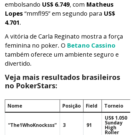
embolsando
US$ 6.749
, com
Matheus
Lopes
“mmfl95” em segundo para
US$
4.701
.
A vitória de Carla Reginato mostra a força
feminina no poker. O
Betano Cassino
também oferece um ambiente seguro e
divertido.
Veja mais resultados brasileiros
no PokerStars:
Nome
Posição
Field
Torneio
US$ 1.050
Sunday
“The1WhoKnocksss”
3
91
High
Roller