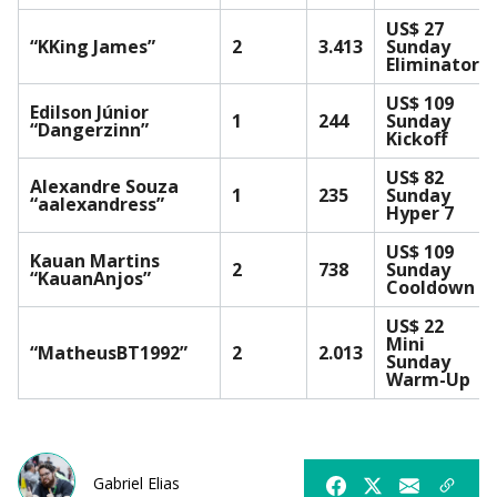
US$ 27
“KKing James”
2
3.413
Sunday
Eliminator
US$ 109
Edilson Júnior
1
244
Sunday
“Dangerzinn”
Kickoff
US$ 82
Alexandre Souza
1
235
Sunday
“aalexandress”
Hyper 7
US$ 109
Kauan Martins
2
738
Sunday
“KauanAnjos”
Cooldown
US$ 22
Mini
“MatheusBT1992”
2
2.013
Sunday
Warm-Up
Gabriel Elias