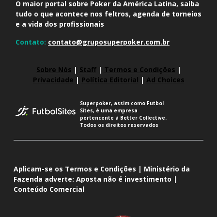
O maior portal sobre Poker da América Latina, saiba
tudo o que acontece nos feltros, agenda de torneios
e a vida dos profissionais
Contato:
contato@gruposuperpoker.com.br
Sobre Nós
|
Staff
|
Termos e Condições
|
Privacidade
|
Política Editorial
|
Ad Choices
Superpoker, assim como Futbol
Sites, é uma empresa
pertencente à Better Collective.
Todos os direitos reservados
Aplicam-se os Termos e Condições | Ministério da
Fazenda adverte: Aposta não é investimento |
Conteúdo Comercial