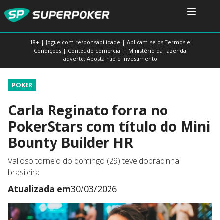
18+ | Jogue com responsabilidade | Aplicam-se os Termos e
Condições | Conteúdo comercial | Ministério da Fazenda
adverte: Aposta não é investimento
POKER
Carla Reginato forra no
PokerStars com título do Mini
Bounty Builder HR
Valioso torneio do domingo (29) teve dobradinha
brasileira
Atualizada em
30/03/2026