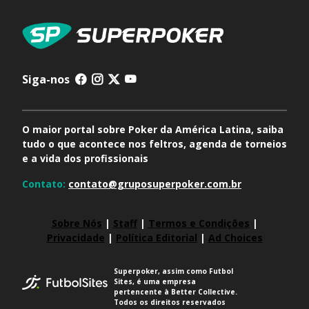
Siga-nos
O maior portal sobre Poker da América Latina, saiba
tudo o que acontece nos feltros, agenda de torneios
e a vida dos profissionais
Contato:
contato@gruposuperpoker.com.br
Sobre Nós
|
Staff
|
Termos e Condições
|
Privacidade
|
Política Editorial
|
Ad Choices
Superpoker, assim como Futbol
Sites, é uma empresa
pertencente à Better Collective.
Todos os direitos reservados