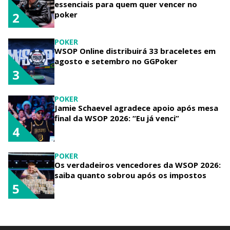
essenciais para quem quer vencer no
poker
2
POKER
WSOP Online distribuirá 33 braceletes em
agosto e setembro no GGPoker
3
POKER
Jamie Schaevel agradece apoio após mesa
final da WSOP 2026: “Eu já venci”
4
POKER
Os verdadeiros vencedores da WSOP 2026:
saiba quanto sobrou após os impostos
5