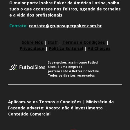
O maior portal sobre Poker da América Latina, saiba
tudo o que acontece nos feltros, agenda de torneios
e a vida dos profissionais
Contato:
contato@gruposuperpoker.com.br
Sobre Nós
|
Staff
|
Termos e Condições
|
Privacidade
|
Política Editorial
|
Ad Choices
Superpoker, assim como Futbol
Sites, é uma empresa
pertencente à Better Collective.
Todos os direitos reservados
Aplicam-se os Termos e Condições | Ministério da
Fazenda adverte: Aposta não é investimento |
Conteúdo Comercial