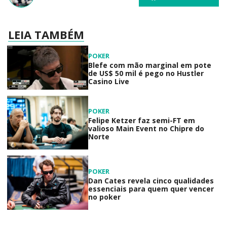
LEIA TAMBÉM
POKER
Blefe com mão marginal em pote
de US$ 50 mil é pego no Hustler
Casino Live
POKER
Felipe Ketzer faz semi-FT em
valioso Main Event no Chipre do
Norte
POKER
Dan Cates revela cinco qualidades
essenciais para quem quer vencer
no poker