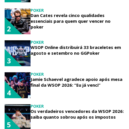
POKER
Dan Cates revela cinco qualidades
essenciais para quem quer vencer no
poker
2
POKER
WSOP Online distribuirá 33 braceletes em
agosto e setembro no GGPoker
3
POKER
Jamie Schaevel agradece apoio após mesa
final da WSOP 2026: “Eu já venci”
4
POKER
Os verdadeiros vencedores da WSOP 2026:
saiba quanto sobrou após os impostos
5