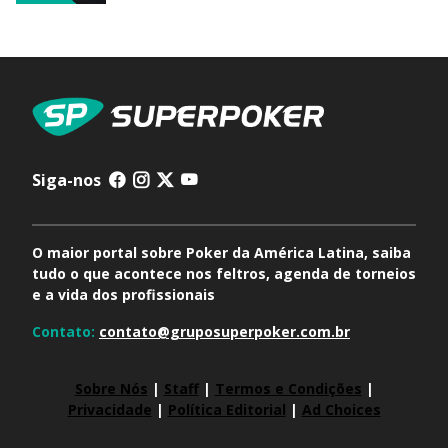
Siga-nos
O maior portal sobre Poker da América Latina, saiba
tudo o que acontece nos feltros, agenda de torneios
e a vida dos profissionais
Contato:
contato@gruposuperpoker.com.br
Sobre Nós
|
Staff
|
Termos e Condições
|
Privacidade
|
Política Editorial
|
Ad Choices