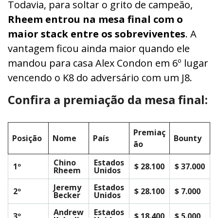
Todavia, para soltar o grito de campeão,
Rheem entrou na mesa final com o
maior stack entre os sobreviventes
. A
vantagem ficou ainda maior quando ele
mandou para casa Alex Condon em 6º lugar
vencendo o K8 do adversário com um J8.
Confira a premiação da mesa final:
Premiaç
Posição
Nome
País
Bounty
ão
Chino
Estados
1º
$ 28.100
$ 37.000
Rheem
Unidos
Jeremy
Estados
2º
$ 28.100
$ 7.000
Becker
Unidos
Andrew
Estados
3º
$ 18.400
$ 5.000