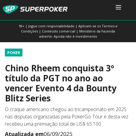
18+ | Jogue com responsabilidade | Aplicam-se os Termos e
Condições | Conteúdo comercial | Ministério da Fazenda
adverte: Aposta não é investimento
POKER
Chino Rheem conquista 3º
título da PGT no ano ao
vencer Evento 4 da Bounty
Blitz Series
O craque americano chegou ao tricampeonato em 2025
nas disputas organizadas pela PokerGo Tour e desta vez
recebeu uma premiação total de US$ 65.100.
Atualizada em
06/09/2025