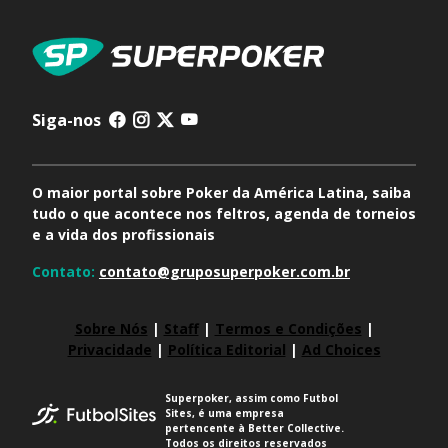
Siga-nos
O maior portal sobre Poker da América Latina, saiba
tudo o que acontece nos feltros, agenda de torneios
e a vida dos profissionais
Contato:
contato@gruposuperpoker.com.br
Sobre Nós
|
Staff
|
Termos e Condições
|
Privacidade
|
Política Editorial
|
Ad Choices
Superpoker, assim como Futbol
Sites, é uma empresa
pertencente à Better Collective.
Todos os direitos reservados