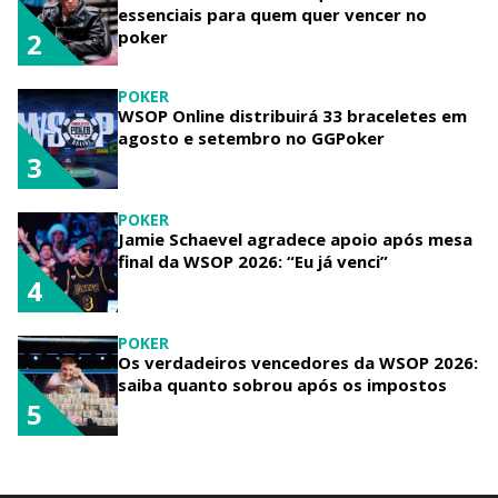
essenciais para quem quer vencer no
poker
2
POKER
WSOP Online distribuirá 33 braceletes em
agosto e setembro no GGPoker
3
POKER
Jamie Schaevel agradece apoio após mesa
final da WSOP 2026: “Eu já venci”
4
POKER
Os verdadeiros vencedores da WSOP 2026:
saiba quanto sobrou após os impostos
5