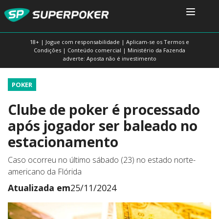
18+ | Jogue com responsabilidade | Aplicam-se os Termos e
Condições | Conteúdo comercial | Ministério da Fazenda
adverte: Aposta não é investimento
POKER
Clube de poker é processado
após jogador ser baleado no
estacionamento
Caso ocorreu no último sábado (23) no estado norte-
americano da Flórida
Atualizada em
25/11/2024