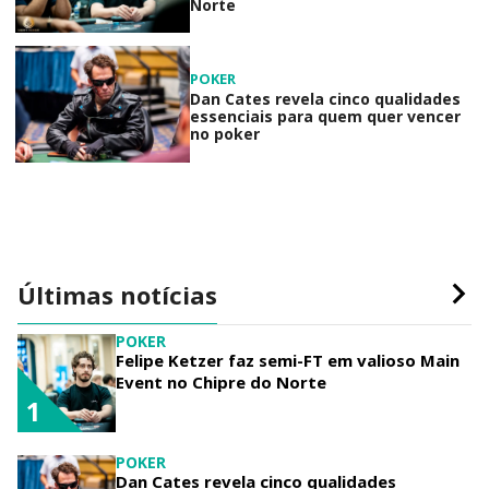
Norte
POKER
Dan Cates revela cinco qualidades
essenciais para quem quer vencer
no poker
Últimas notícias
POKER
Felipe Ketzer faz semi-FT em valioso Main
Event no Chipre do Norte
1
POKER
Dan Cates revela cinco qualidades