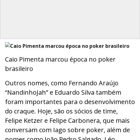
Caio Pimenta marcou época no poker
brasileiro
Outros nomes, como Fernando Araújo
“NandinhoJah” e Eduardo Silva também
foram importantes para o desenvolvimento
do craque. Hoje, são os sócios de time,
Felipe Ketzer e Felipe Carbonera, que mais
conversam com Iago sobre poker, além de
nomes como João Pedro Salgado, Léo