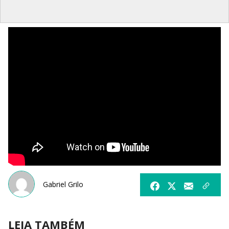
Gabriel Grilo
LEIA TAMBÉM