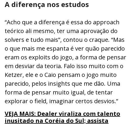
A diferença nos estudos
“Acho que a diferença é essa do approach
teórico ali mesmo, ter uma aprovação do
solvers e tudo mais”, contou o craque. “Mas
o que mais me espanta é ver quão parecido
eram os exploits do jogo, a forma de pensar
em desviar da teoria. Falo isso muito com o
Ketzer, ele e o Caio pensam o jogo muito
parecido, pelos insights que me dão. Uma
forma de pensar muito igual, de tentar
explorar o field, imaginar certos desvios.”
VEJA MAIS: Dealer viraliza com talento
inusitado na Coréia do Sul; assista