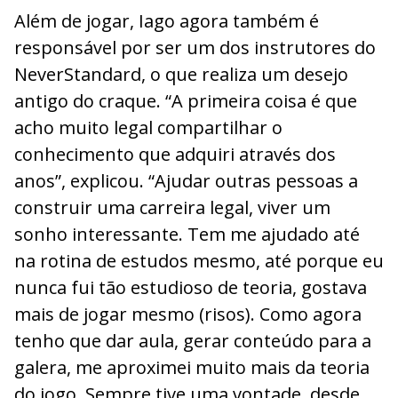
Além de jogar, Iago agora também é
responsável por ser um dos instrutores do
NeverStandard, o que realiza um desejo
antigo do craque. “A primeira coisa é que
acho muito legal compartilhar o
conhecimento que adquiri através dos
anos”, explicou. “Ajudar outras pessoas a
construir uma carreira legal, viver um
sonho interessante. Tem me ajudado até
na rotina de estudos mesmo, até porque eu
nunca fui tão estudioso de teoria, gostava
mais de jogar mesmo (risos). Como agora
tenho que dar aula, gerar conteúdo para a
galera, me aproximei muito mais da teoria
do jogo. Sempre tive uma vontade, desde