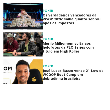
POKER
Os verdadeiros vencedores da
WSOP 2026: saiba quanto sobrou
após os impostos
POKER
Murilo Milhomem volta aos
holofotes da PLO Series com
título em High Roller
POKER
José Lucas Bazzo vence 21-Low do
WCOOP Boot Camp em
dobradinha brasileira