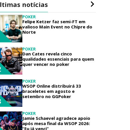
ltimas notícias
POKER
Felipe Ketzer faz semi-FT em
valioso Main Event no Chipre do
Norte
1
POKER
Dan Cates revela cinco
qualidades essenciais para quem
quer vencer no poker
2
POKER
WSOP Online distribuirá 33
braceletes em agosto e
setembro no GGPoker
3
POKER
Jamie Schaevel agradece apoio
após mesa final da WSOP 2026:
“Eu já venci”