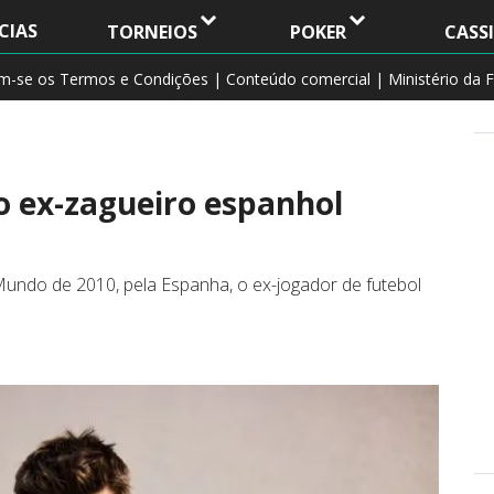
CIAS
TORNEIOS
POKER
CASS
am-se os Termos e Condições | Conteúdo comercial | Ministério da F
 ex-zagueiro espanhol
ndo de 2010, pela Espanha, o ex-jogador de futebol