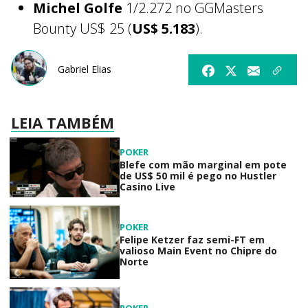
Michel Golfe
1/2.272 no GGMasters
Bounty US$ 25 (
US$ 5.183
).
Gabriel Elias
LEIA TAMBÉM
POKER
Blefe com mão marginal em pote
de US$ 50 mil é pego no Hustler
Casino Live
POKER
Felipe Ketzer faz semi-FT em
valioso Main Event no Chipre do
Norte