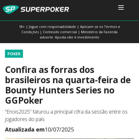
18+ | Jogue com responsabilidade | Aplicam-se os Termos e
Condições | Conteúdo comercial | Ministério da Fazenda
adverte: Aposta não é investimento
POKER
Confira as forras dos
brasileiros na quarta-feira de
Bounty Hunters Series no
GGPoker
“Enois2025” faturou a principal cifra da sessão entre os
jogadores do país
Atualizada em
10/07/2025