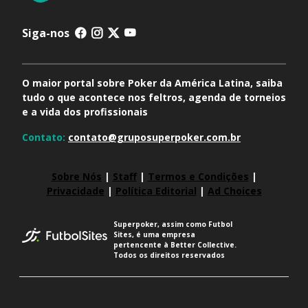
Siga-nos
O maior portal sobre Poker da América Latina, saiba
tudo o que acontece nos feltros, agenda de torneios
e a vida dos profissionais
Contato:
contato@gruposuperpoker.com.br
Sobre Nós
|
Staff
|
Termos e Condições
|
Privacidade
|
Política Editorial
|
Ad Choices
Superpoker, assim como Futbol
Sites, é uma empresa
pertencente à Better Collective.
Todos os direitos reservados