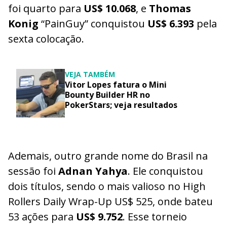
foi quarto para
US$ 10.068
, e
Thomas
Konig
“PainGuy” conquistou
US$ 6.393
pela
sexta colocação.
VEJA TAMBÉM
Vitor Lopes fatura o Mini
Bounty Builder HR no
PokerStars; veja resultados
Ademais, outro grande nome do Brasil na
sessão foi
Adnan Yahya
. Ele conquistou
dois títulos, sendo o mais valioso no High
Rollers Daily Wrap-Up US$ 525, onde bateu
53 ações para
US$ 9.752
. Esse torneio