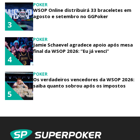
POKER
WSOP Online distribuirá 33 braceletes em
agosto e setembro no GGPoker
3
POKER
Jamie Schaevel agradece apoio após mesa
final da WSOP 2026: “Eu já venci”
4
POKER
Os verdadeiros vencedores da WSOP 2026:
saiba quanto sobrou após os impostos
5