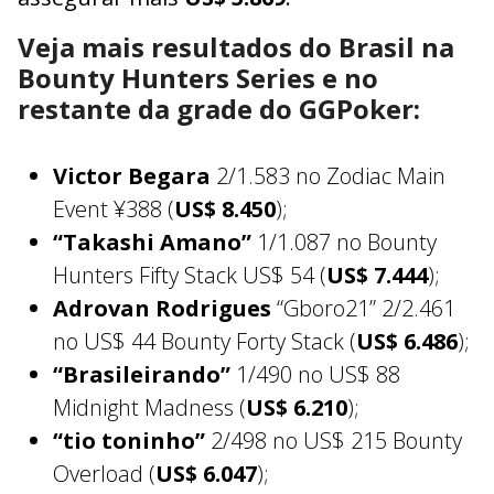
Veja mais resultados do Brasil na
Bounty Hunters Series e no
restante da grade do GGPoker:
Victor Begara
2/1.583 no Zodiac Main
Event ¥388 (
US$ 8.450
);
“Takashi Amano”
1/1.087 no Bounty
Hunters Fifty Stack US$ 54 (
US$ 7.444
);
Adrovan Rodrigues
“Gboro21” 2/2.461
no US$ 44 Bounty Forty Stack (
US$ 6.486
);
“Brasileirando”
1/490 no US$ 88
Midnight Madness (
US$ 6.210
);
“tio toninho”
2/498 no US$ 215 Bounty
Overload (
US$ 6.047
);