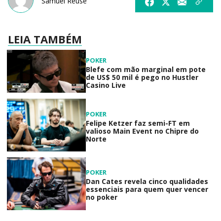
Samuel Reuse
LEIA TAMBÉM
POKER
Blefe com mão marginal em pote
de US$ 50 mil é pego no Hustler
Casino Live
POKER
Felipe Ketzer faz semi-FT em
valioso Main Event no Chipre do
Norte
POKER
Dan Cates revela cinco qualidades
essenciais para quem quer vencer
no poker