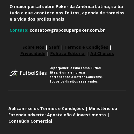
O maior portal sobre Poker da América Latina, saiba
tudo o que acontece nos feltros, agenda de torneios
e a vida dos profissionais
Contato:
contato@gruposuperpoker.com.br
Sobre Nós
|
Staff
|
Termos e Condições
|
Privacidade
|
Política Editorial
|
Ad Choices
Superpoker, assim como Futbol
Sites, é uma empresa
pertencente à Better Collective.
Todos os direitos reservados
Aplicam-se os Termos e Condições | Ministério da
Fazenda adverte: Aposta não é investimento |
Conteúdo Comercial