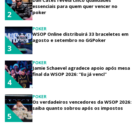
essenciais para quem quer vencer no
poker
2
POKER
WSOP Online distribuirá 33 braceletes em
agosto e setembro no GGPoker
3
POKER
Jamie Schaevel agradece apoio após mesa
final da WSOP 2026: “Eu já venci”
4
POKER
Os verdadeiros vencedores da WSOP 2026:
saiba quanto sobrou após os impostos
5