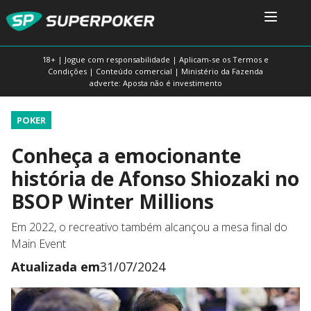
18+ | Jogue com responsabilidade | Aplicam-se os Termos e
Condições | Conteúdo comercial | Ministério da Fazenda
adverte: Aposta não é investimento
POKER
Conheça a emocionante
história de Afonso Shiozaki no
BSOP Winter Millions
Em 2022, o recreativo também alcançou a mesa final do
Main Event
Atualizada em
31/07/2024