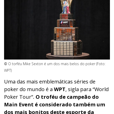
©
O torféu Mike Sexton é um dos mais belos do poker (Foto:
WPT)
Uma das mais emblemáticas séries de
poker do mundo é a
WPT
, sigla para “World
Poker Tour”.
O troféu de campeão do
Main Event é considerado também um
dos mais bonitos deste esporte da