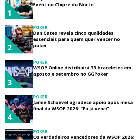
Event no Chipre do Norte
1
POKER
Dan Cates revela cinco qualidades
essenciais para quem quer vencer no
poker
2
POKER
WSOP Online distribuirá 33 braceletes em
agosto e setembro no GGPoker
3
POKER
Jamie Schaevel agradece apoio após mesa
final da WSOP 2026: “Eu já venci”
4
POKER
Os verdadeiros vencedores da WSOP 2026: