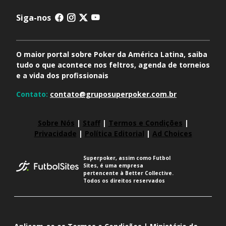
Siga-nos
O maior portal sobre Poker da América Latina, saiba
tudo o que acontece nos feltros, agenda de torneios
e a vida dos profissionais
Contato:
contato@gruposuperpoker.com.br
Sobre Nós
|
Staff
|
Termos e Condições
|
Privacidade
|
Política Editorial
|
Ad Choices
Superpoker, assim como Futbol
Sites, é uma empresa
pertencente à Better Collective.
Todos os direitos reservados