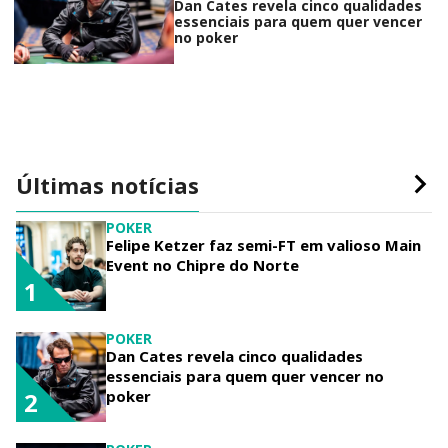
Dan Cates revela cinco qualidades
essenciais para quem quer vencer
no poker
Últimas notícias
POKER
Felipe Ketzer faz semi-FT em valioso Main
Event no Chipre do Norte
1
POKER
Dan Cates revela cinco qualidades
essenciais para quem quer vencer no
poker
2