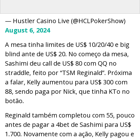
— Hustler Casino Live (@HCLPokerShow)
August 6, 2024
A mesa tinha limites de US$ 10/20/40 e big
blind ante de US$ 20. No começo da mesa,
Sashimi deu call de US$ 80 com QQ no
straddle, feito por “TSM Reginald”. Próxima
a falar, Kelly aumentou para US$ 300 com
88, sendo paga por Nick, que tinha KTo no
botão.
Reginald também completou com 55, pouco
antes de pagar a 4bet de Sashimi para US$
1.700. Novamente com a ação, Kelly pagou e