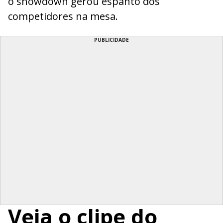
o showdown gerou espanto dos
competidores na mesa.
PUBLICIDADE
Veja o clipe do