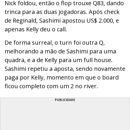
Nick foldou, então o flop trouxe Q83, dando
trinca para as duas jogadoras. Após check
de Reginald, Sashimi apostou US$ 2.000, e
apenas Kelly deu o call.
De forma surreal, o turn foi outra Q,
melhorando a mão de Sashimi para uma
quadra, e a de Kelly para um full house.
Sashimi repetiu a aposta, sendo novamente
paga por Kelly, momento em que o board
ficou completo com um 2 no river.
PUBLICIDADE